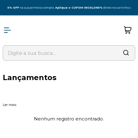
5% OFF
na sua primeira compra.
Aplique o CUPOM INOXLON5%
direto no carrinho.
x
Lançamentos
Ler mais
Nenhum registro encontrado.