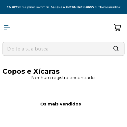
5% OFF
na sua primeira compra.
Aplique o CUPOM INOXLON5%
direto no carrinho.
x
Copos e Xícaras
Nenhum registro encontrado.
Os mais vendidos