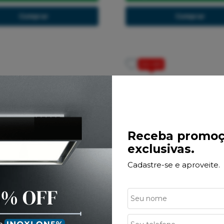
Comprar
Comprar
13%
OFF
Receba promoç
exclusivas.
Cadastre-se e aproveite.