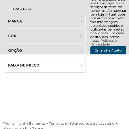
sua navegação e em
serviços de terceiros
FILTRAR POR:
parceiros. Ao navegar
pela loja virtual, você
nos autoriza a coletar
MARCA
tais informações
através do cookies e
utilizá-las para estas
finalidades. Em caso
COR
de dúvidas, acesse
nossa
Política de
Privacidade
Entendi e Aceito
OPÇÃO
FAIXA DE PREÇO
Página Inicial
>
Banheiros
>
Torneiras e Misturadores para Lavatório
>
Monocomando
>
Parede