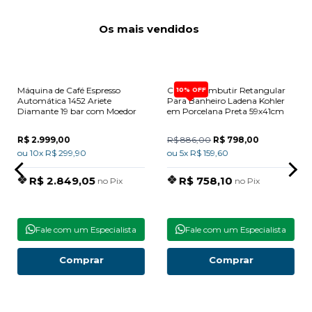
Os mais vendidos
Máquina de Café Espresso
Cuba de Embutir Retangular
10% OFF
Automática 1452 Ariete
Para Banheiro Ladena Kohler
Diamante 19 bar com Moedor
em Porcelana Preta 59x41cm
R$ 2.999,00
R$ 886,00
R$ 798,00
ou 10x R$ 299,90
ou 5x R$ 159,60
R$ 2.849,05
R$ 758,10
no Pix
no Pix
Fale com um Especialista
Fale com um Especialista
Comprar
Comprar