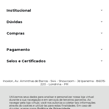
Institucional
Dúvidas
Compras
Pagamento
Selos e Certificados
Inoxlon, Av. Aminthas de Barros - 544 - Showroom - Jd Ipanema - 86015-
220 - Londrina - PR
CNPJ: 40.385.762/0001-78 | © Todos os direitos reservados - Inoxlon - 2026
Utilizamos seus dados para analisar e personalizar nossa loja virtual
durante a sua navegação e em serviços de terceiros parceiros. Ao
navegar pela loja virtual, você nos autoriza a coletar tais informações
através do cookies e utilizá-las para estas finalidades. Em caso de
dúvidas, acesse nossa
Política de Privacidade