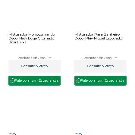
Misturador Monocomando
Misturador Para Banheiro
Docol New Edge Cromado
Docol Play Níquel Escovado
Bica Baixa
Produto Sob Consulta
Produto Sob Consulta
Consulte o Preço
Consulte o Preço
Fale com um Especialista
Fale com um Especialista