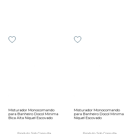
Misturador Monocomando
Misturador Monocomando
para Banheiro Docol Minima
para Banheiro Docol Minima
Bica Alta Níquel Escovado
Níquel Escovado
Produto Sob Consulta
Produto Sob Consulta