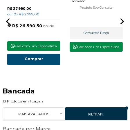
Escovado
Produto Sob Consulta
R$ 27.990,00
ou 10x R$ 2.799,00
R$ 26.590,50
no Pix
Consulte o Preço
Fale com um Especialista
Fale com um Especialista
Comprar
Bancada
18
Produtos em
1
página
MAIS AVALIADOS
FILTRAR
Bancada por Marca