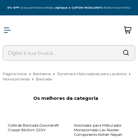
5% OFF
na sua primeira compra.
Aplique o CUPOM INOXLON5%
direto no carrinho.
x
Página Inicial
Banheiros
Torneiras e Misturadores para Lavatório
Monocomando
Bancada
Os melhores da categoria
Coifa de Bancada Downdraft
Acionador para Misturador
Crissair 86,9cm 220V
Monocomado Lav Rocker
Components Kohler Níquel