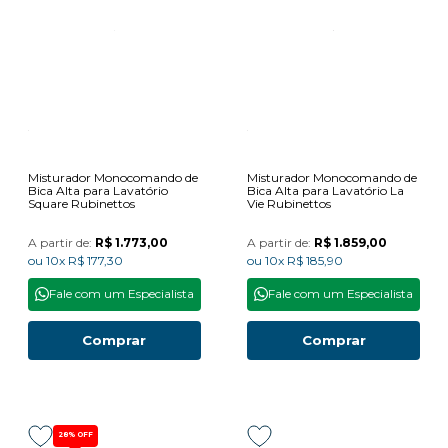
Misturador Monocomando de
Misturador Monocomando de
Bica Alta para Lavatório
Bica Alta para Lavatório La
Square Rubinettos
Vie Rubinettos
A partir de:
R$ 1.773,00
A partir de:
R$ 1.859,00
ou
10x
R$ 177,30
ou
10x
R$ 185,90
Fale com um Especialista
Fale com um Especialista
Comprar
Comprar
28%
OFF