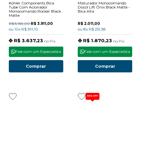
Kohler Components Bica
Misturador Monocomando
Tube Com Acionador
Docol Lift Ônix Black Matte -
Monocomando Rocker Black
Bica Alta
Matte
R$ 5.169,00
R$ 3.911,00
R$ 2.011,00
ou
10x
R$ 391,10
ou
8x
R$ 251,38
R$ 3.637,23
R$ 1.870,23
no
Pix
no
Pix
Fale com um Especialista
Fale com um Especialista
Comprar
Comprar
36%
OFF