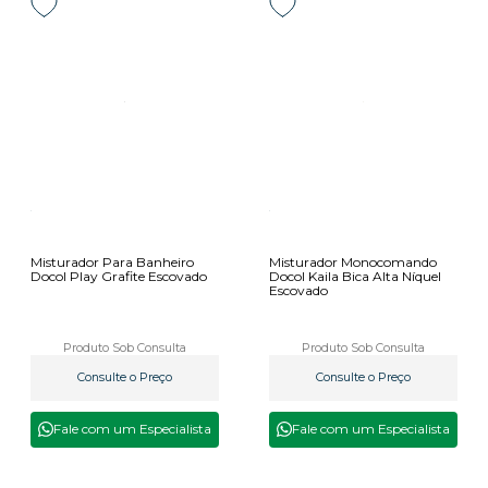
Misturador Para Banheiro
Misturador Monocomando
Docol Play Grafite Escovado
Docol Kaila Bica Alta Níquel
Escovado
Produto Sob Consulta
Produto Sob Consulta
Consulte o Preço
Consulte o Preço
Fale com um Especialista
Fale com um Especialista