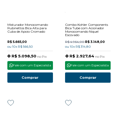
Misturador Monocomando
Combo Kohler Components
Rubinettos Bica Alta para
Bica Tube com Acionador
Cuba de Apoio Cromado
Monocomando Niquel
Escovado
R$ 5.665,00
R$ 4.964,00
R$ 3.148,00
ou
10x
R$ 566,50
ou
10x
R$ 314,80
R$ 5.098,50
R$ 2.927,64
no
Pix
no
Pix
Fale com um Especialista
Fale com um Especialista
Comprar
Comprar