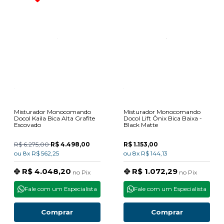
Misturador Monocomando
Misturador Monocomando
Docol Kaila Bica Alta Grafite
Docol Lift Ônix Bica Baixa -
Escovado
Black Matte
R$ 6.275,00
R$ 4.498,00
R$ 1.153,00
ou
8x
R$ 562,25
ou
8x
R$ 144,13
R$ 4.048,20
R$ 1.072,29
no
Pix
no
Pix
Fale com um Especialista
Fale com um Especialista
Comprar
Comprar