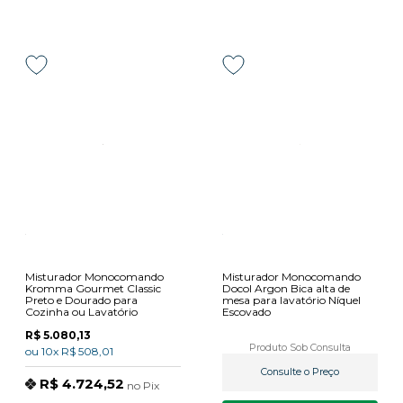
Misturador Monocomando
Misturador Monocomando
Kromma Gourmet Classic
Docol Argon Bica alta de
Preto e Dourado para
mesa para lavatório Níquel
Cozinha ou Lavatório
Escovado
R$ 5.080,13
Produto Sob Consulta
ou
10x
R$ 508,01
Consulte o Preço
R$ 4.724,52
no
Pix