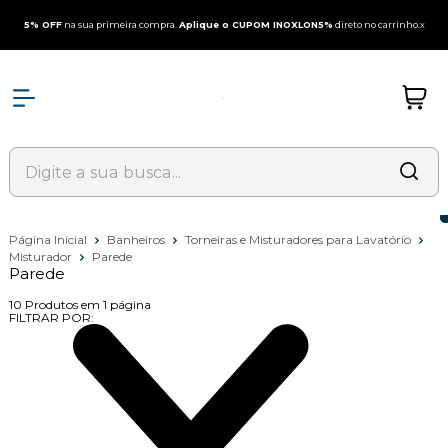
5% OFF
na sua primeira compra.
Aplique o CUPOM INOXLON5%
direto no carrinho.
x
Página Inicial
Banheiros
Torneiras e Misturadores para Lavatório
Misturador
Parede
Parede
10
Produtos em
1
página
FILTRAR POR: