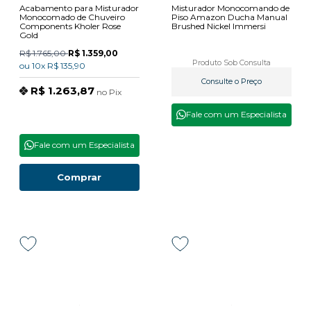
Acabamento para Misturador
Misturador Monocomando de
Monocomado de Chuveiro
Piso Amazon Ducha Manual
Components Kholer Rose
Brushed Nickel Immersi
Gold
R$ 1.765,00
R$ 1.359,00
Produto Sob Consulta
ou
10x
R$ 135,90
Consulte o Preço
R$ 1.263,87
no
Pix
Fale com um Especialista
Fale com um Especialista
Comprar