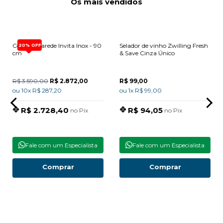
Os mais vendidos
Coifa de Parede Invita Inox - 90
Selador de vinho Zwilling Fresh
20% OFF
cm
& Save Cinza Único
R$ 3.590,00
R$ 2.872,00
R$ 99,00
ou 10x R$ 287,20
ou 1x R$ 99,00
R$ 2.728,40
R$ 94,05
no Pix
no Pix
Fale com um Especialista
Fale com um Especialista
Comprar
Comprar