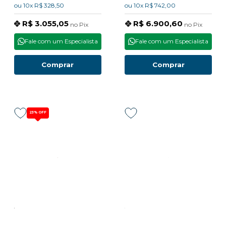
ou
10x
R$ 328,50
ou
10x
R$ 742,00
R$ 3.055,05
R$ 6.900,60
no
Pix
no
Pix
Fale com um Especialista
Fale com um Especialista
Comprar
Comprar
23%
OFF