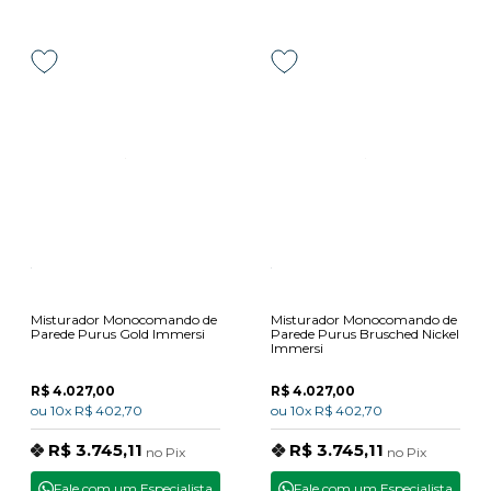
Misturador Monocomando de
Misturador Monocomando de
Parede Purus Gold Immersi
Parede Purus Brusched Nickel
Immersi
R$ 4.027,00
R$ 4.027,00
ou
10x
R$ 402,70
ou
10x
R$ 402,70
R$ 3.745,11
R$ 3.745,11
no
Pix
no
Pix
Fale com um Especialista
Fale com um Especialista