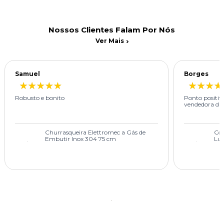
Nossos Clientes Falam Por Nós
Ver Mais
Samuel
Borges
Robusto e bonito
Ponto positiv
vendedora diri
Churrasqueira Elettromec a Gás de
Com
Embutir Inox 304 75 cm
Luc