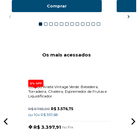
Comprar
Os mais acessados
5% OFF
ade
Combo Ariete Vintage Verde: Batedeira,
Disp
Torradeira, Chaleira, Espremedor de Frutas e
In G
Liquidificador
R$ 3.765,00
R$ 3.576,75
ou 10x R$ 357,68
R$ 3.397,91
no Pix