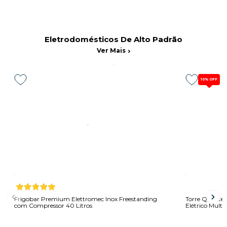
Eletrodomésticos De Alto Padrão
Ver Mais
10%
OFF
Frigobar Premium Elettromec Inox Freestanding
Torre Quente 
com Compressor 40 Litros
Elétrico Mult