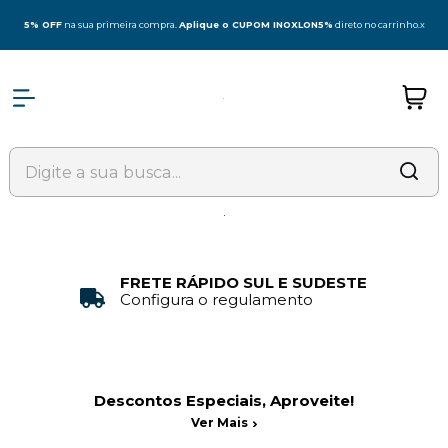
5% OFF
na sua primeira compra.
Aplique o CUPOM INOXLON5%
direto no carrinho.
x
FRETE RÁPIDO SUL E SUDESTE
Configura o regulamento
Descontos Especiais, Aproveite!
Ver Mais