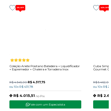
5%
OFF
45%
OFF
Coleção Ariete Positano Batedeira + Liquidificador
Cuba Simple
+ Espremedor + Chaleira e Torradeira Inox
Gourmet Qu
R$ 4.545,00
R$ 4.317,75
R$ 5.462,0
ou
10x
R$ 431,78
ou
10x
R$ 2
R$ 4.015,51
R$ 2.6
no
Pix
Fale com um Especialista