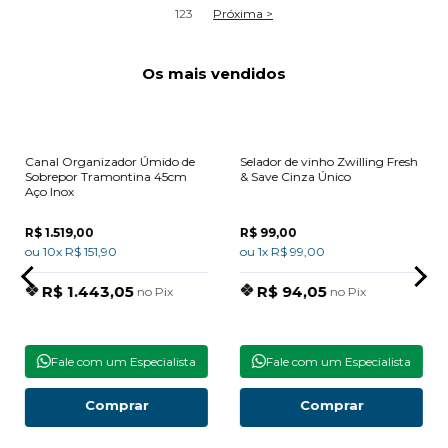
1
2
3
Próxima >
Os mais vendidos
Canal Organizador Úmido de
Selador de vinho Zwilling Fresh
Sobrepor Tramontina 45cm
& Save Cinza Único
Aço Inox
R$ 1.519,00
R$ 99,00
ou 10x R$ 151,90
ou 1x R$ 99,00
R$ 1.443,05
R$ 94,05
no Pix
no Pix
Fale com um Especialista
Fale com um Especialista
Comprar
Comprar