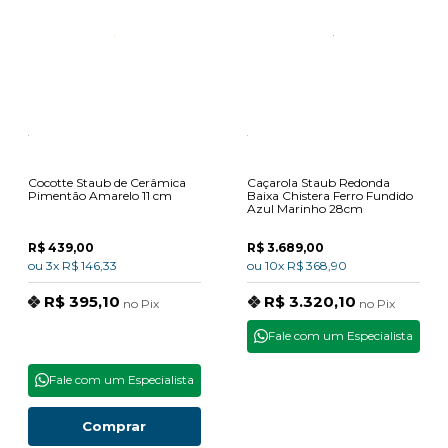
Cocotte Staub de Cerâmica
Caçarola Staub Redonda
Pimentão Amarelo 11 cm
Baixa Chistera Ferro Fundido
Azul Marinho 28cm
R$ 439,00
R$ 3.689,00
ou
3x
R$ 146,33
ou
10x
R$ 368,90
R$ 395,10
R$ 3.320,10
no
Pix
no
Pix
Fale com um Especialista
Fale com um Especialista
Comprar