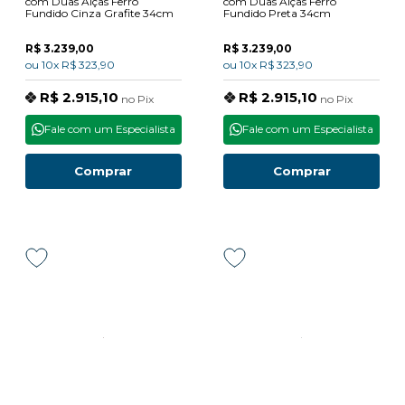
com Duas Alças Ferro
com Duas Alças Ferro
Fundido Cinza Grafite 34cm
Fundido Preta 34cm
R$ 3.239,00
R$ 3.239,00
ou
10x
R$ 323,90
ou
10x
R$ 323,90
R$ 2.915,10
R$ 2.915,10
no
Pix
no
Pix
Fale com um Especialista
Fale com um Especialista
Comprar
Comprar