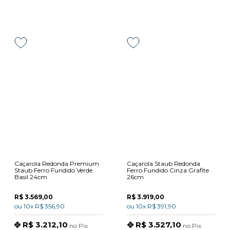
Caçarola Redonda Premium
Caçarola Staub Redonda
Staub Ferro Fundido Verde
Ferro Fundido Cinza Grafite
Basil 24cm
26cm
R$ 3.569,00
R$ 3.919,00
ou
10x
R$ 356,90
ou
10x
R$ 391,90
R$ 3.212,10
R$ 3.527,10
no
Pix
no
Pix