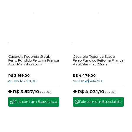
Caçarola Redonda Staub
Caçarola Redonda Staub
Ferro Fundido Feito na França
Ferro Fundido Feito na França
Azul Marinho 26cm
Azul Marinho 28cm
R$ 3.919,00
R$ 4.479,00
ou
10x
R$ 391,90
ou
10x
R$ 447,90
R$ 3.527,10
R$ 4.031,10
no
Pix
no
Pix
Fale com um Especialista
Fale com um Especialista