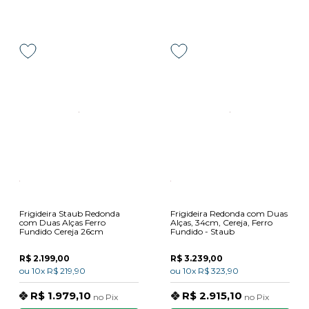
Frigideira Staub Redonda
Frigideira Redonda com Duas
com Duas Alças Ferro
Alças, 34cm, Cereja, Ferro
Fundido Cereja 26cm
Fundido - Staub
R$ 2.199,00
R$ 3.239,00
ou
10x
R$ 219,90
ou
10x
R$ 323,90
R$ 1.979,10
R$ 2.915,10
no
Pix
no
Pix