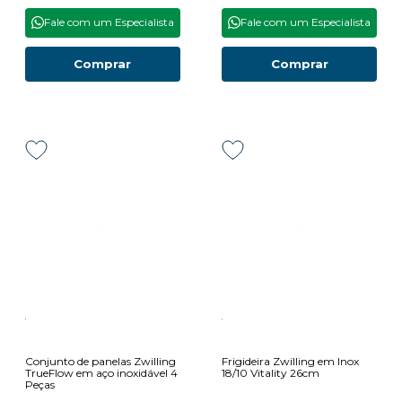
Fale com um Especialista
Fale com um Especialista
Comprar
Comprar
Conjunto de panelas Zwilling
Frigideira Zwilling em Inox
TrueFlow em aço inoxidável 4
18/10 Vitality 26cm
Peças