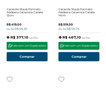
Cacarola Staub Formato
Cacarola Staub Formato
Abóbora Ceramica Canela
Abóbora Ceramica Canela
12cm
14cm
R$ 419,00
R$ 519,00
ou
3x
R$ 139,67
ou
4x
R$ 129,75
R$ 377,10
R$ 467,10
no
Pix
no
Pix
Fale com um Especialista
Fale com um Especialista
Comprar
Comprar