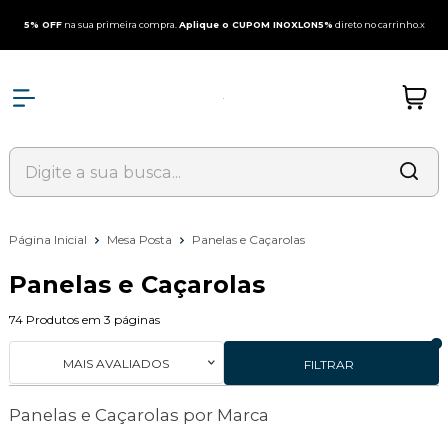
5% OFF
na sua primeira compra.
Aplique o CUPOM INOXLON5%
direto no carrinho.
x
Página Inicial
Mesa Posta
Panelas e Caçarolas
Panelas e Caçarolas
74
Produtos em
3
páginas
MAIS AVALIADOS
FILTRAR
Panelas e Caçarolas por Marca