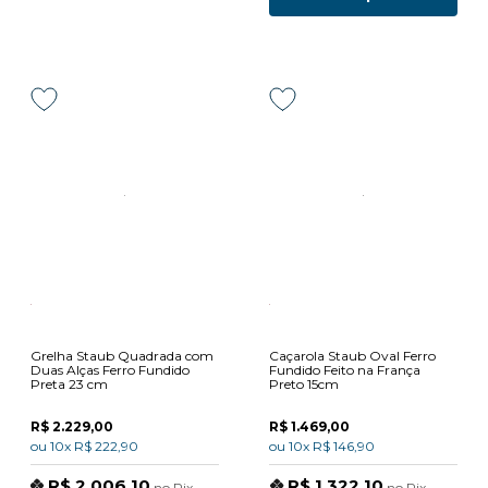
Grelha Staub Quadrada com
Caçarola Staub Oval Ferro
Duas Alças Ferro Fundido
Fundido Feito na França
Preta 23 cm
Preto 15cm
R$ 2.229,00
R$ 1.469,00
ou
10x
R$ 222,90
ou
10x
R$ 146,90
R$ 2.006,10
R$ 1.322,10
no
Pix
no
Pix