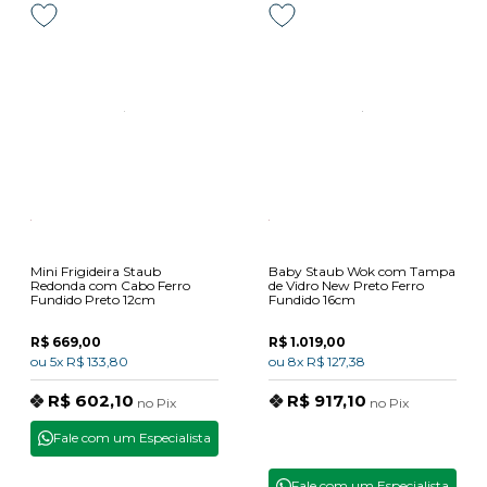
Mini Frigideira Staub
Baby Staub Wok com Tampa
Redonda com Cabo Ferro
de Vidro New Preto Ferro
Fundido Preto 12cm
Fundido 16cm
R$ 669,00
R$ 1.019,00
ou
5x
R$ 133,80
ou
8x
R$ 127,38
R$ 602,10
R$ 917,10
no
Pix
no
Pix
Fale com um Especialista
Fale com um Especialista