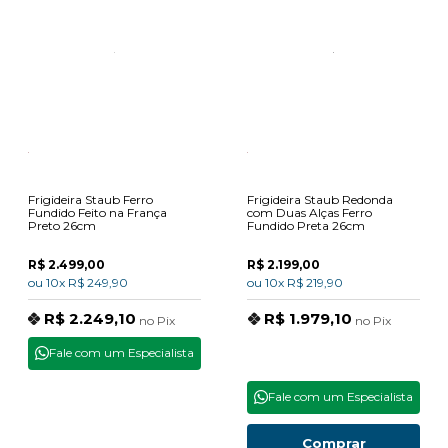
Frigideira Staub Ferro
Frigideira Staub Redonda
Fundido Feito na França
com Duas Alças Ferro
Preto 26cm
Fundido Preta 26cm
R$ 2.499,00
R$ 2.199,00
ou
10x
R$ 249,90
ou
10x
R$ 219,90
R$ 2.249,10
R$ 1.979,10
no
Pix
no
Pix
Fale com um Especialista
Fale com um Especialista
Comprar