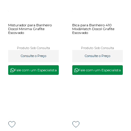
Misturador para Banheiro
Bica para Banheiro 410
Docol Minima Grafite
Mix&Match Docol Grafite
Escovado
Escovado
Produto Sob Consulta
Produto Sob Consulta
Consulte o Preço
Consulte o Preço
Fale com um Especialista
Fale com um Especialista