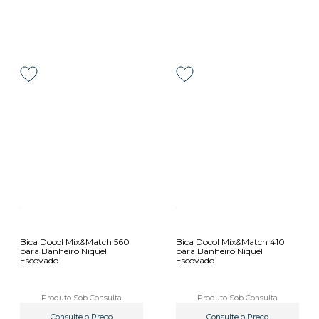
Bica Docol Mix&Match 560
Bica Docol Mix&Match 410
para Banheiro Níquel
para Banheiro Níquel
Escovado
Escovado
Produto Sob Consulta
Produto Sob Consulta
Consulte o Preço
Consulte o Preço