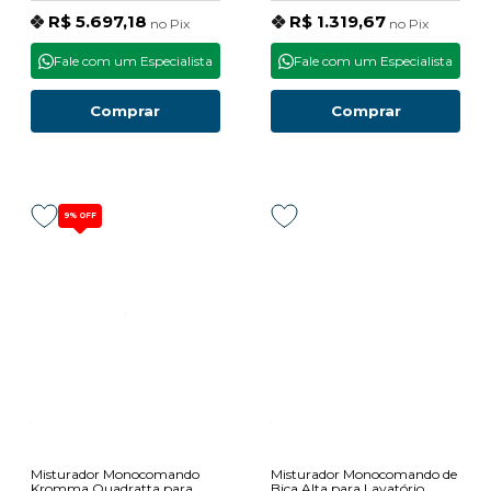
R$ 5.697,18
R$ 1.319,67
no
Pix
no
Pix
Fale com um Especialista
Fale com um Especialista
Comprar
Comprar
9%
OFF
Misturador Monocomando
Misturador Monocomando de
Kromma Quadratta para
Bica Alta para Lavatório