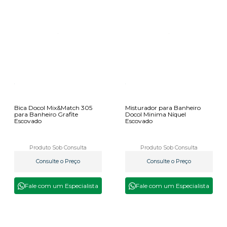
Bica Docol Mix&Match 305
Misturador para Banheiro
para Banheiro Grafite
Docol Minima Níquel
Escovado
Escovado
Produto Sob Consulta
Produto Sob Consulta
Consulte o Preço
Consulte o Preço
Fale com um Especialista
Fale com um Especialista