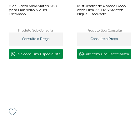
Bica Docol Mix&Match 360
Misturador de Parede Docol
para Banheiro Níquel
com Bica 230 Mix&Match
Escovado
Níquel Escovado
Produto Sob Consulta
Produto Sob Consulta
Consulte o Preço
Consulte o Preço
Fale com um Especialista
Fale com um Especialista