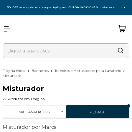
5% OFF
na sua primeira compra.
Aplique o CUPOM INOXLON5%
direto no carrinho.
x
Página Inicial
Banheiros
Torneiras e Misturadores para Lavatório
Misturador
Misturador
27
Produtos em
1
página
MAIS AVALIADOS
FILTRAR
Misturador por Marca