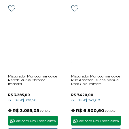
Misturador Monocomando de
Misturador Monocomando de
Parede Purus Chrome
Piso Amazon Ducha Manual
Immersi
Rose Gold Immersi
R$ 3.285,00
R$ 7.420,00
ou
10x
R$ 328,50
ou
10x
R$ 742,00
R$ 3.055,05
R$ 6.900,60
no
Pix
no
Pix
Fale com um Especialista
Fale com um Especialista