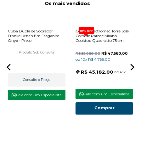
Os mais vendidos
Cuba Dupla de Sobrepor
Combo Elettromec Torre Sole
10% OFF
Franke Urban Em Fraganite
Coifa de Parede Milano
Onyx - Preto
Cooktop Quadratto 75 cm
Produto Sob Consulta
R$ 52.960,00
R$ 47.560,00
ou 10x R$ 4.756,00
R$ 45.182,00
no Pix
Consulte o Preço
Fale com um Especialista
Fale com um Especialista
Comprar