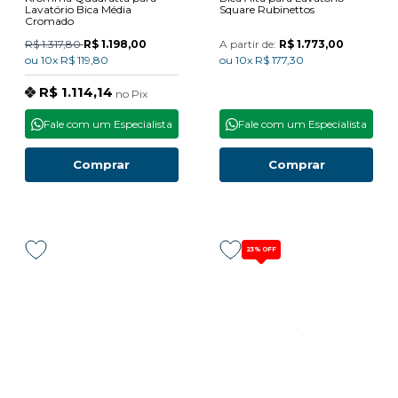
Lavatório Bica Média
Square Rubinettos
Cromado
R$ 1.317,80
R$ 1.198,00
A partir de:
R$ 1.773,00
ou
10x
R$ 119,80
ou
10x
R$ 177,30
R$ 1.114,14
no
Pix
Fale com um Especialista
Fale com um Especialista
Comprar
Comprar
23%
OFF