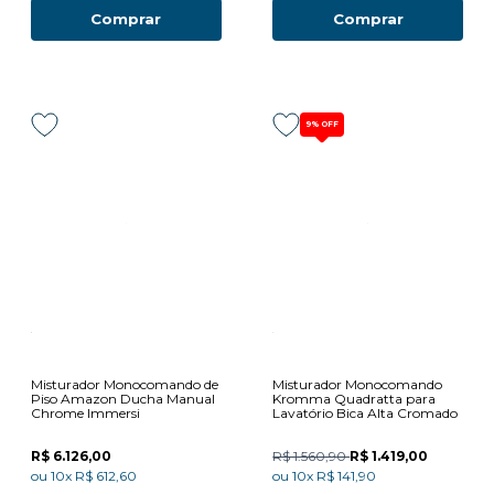
Comprar
Comprar
9%
OFF
Misturador Monocomando de
Misturador Monocomando
Piso Amazon Ducha Manual
Kromma Quadratta para
Chrome Immersi
Lavatório Bica Alta Cromado
R$ 6.126,00
R$ 1.560,90
R$ 1.419,00
ou
10x
R$ 612,60
ou
10x
R$ 141,90