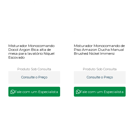
Misturador Monocomando
Misturador Monocomando de
Docol Argon Bica alta de
Piso Amazon Ducha Manual
mesa para lavatório Níquel
Brushed Nickel Immersi
Escovado
Produto Sob Consulta
Produto Sob Consulta
Consulte o Preço
Consulte o Preço
Fale com um Especialista
Fale com um Especialista