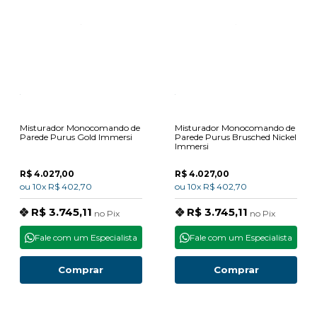
Misturador Monocomando de
Misturador Monocomando de
Parede Purus Gold Immersi
Parede Purus Brusched Nickel
Immersi
R$ 4.027,00
R$ 4.027,00
ou
10x
R$ 402,70
ou
10x
R$ 402,70
R$ 3.745,11
R$ 3.745,11
no
Pix
no
Pix
Fale com um Especialista
Fale com um Especialista
Comprar
Comprar