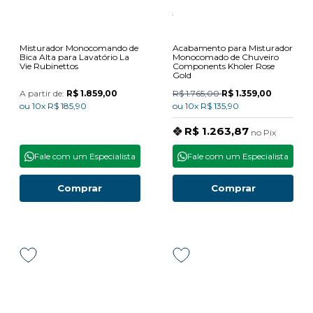
Misturador Monocomando de
Acabamento para Misturador
Bica Alta para Lavatório La
Monocomado de Chuveiro
Vie Rubinettos
Components Kholer Rose
Gold
A partir de:
R$ 1.859,00
R$ 1.765,00
R$ 1.359,00
ou
10x
R$ 185,90
ou
10x
R$ 135,90
R$ 1.263,87
no
Pix
Fale com um Especialista
Fale com um Especialista
Comprar
Comprar