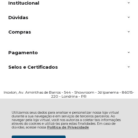
Institucional
Dúvidas
Compras
Pagamento
Selos e Certificados
Inoxlon, Av. Aminthas de Barros - 544 - Showroom - Jd Ipanema - 86015-
220 - Londrina - PR
CNPJ: 40.385.762/0001-78 | © Todos os direitos reservados - Inoxlon - 2026
Utilizamos seus dados para analisar e personalizar nossa loja virtual
durante a sua navegação e em serviços de terceiros parceiros. Ao
navegar pela loja virtual, você nos autoriza a coletar tais informações
através do cookies e utilizá-las para estas finalidades. Em caso de
dúvidas, acesse nossa
Política de Privacidade