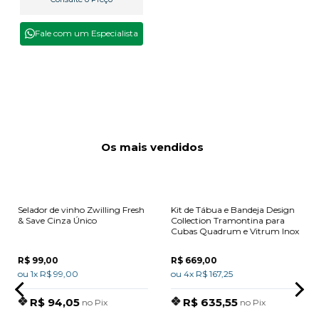
Fale com um Especialista
Os mais vendidos
Selador de vinho Zwilling Fresh
Kit de Tábua e Bandeja Design
& Save Cinza Único
Collection Tramontina para
Cubas Quadrum e Vitrum Inox
R$ 99,00
R$ 669,00
ou 1x R$ 99,00
ou 4x R$ 167,25
R$ 94,05
R$ 635,55
no Pix
no Pix