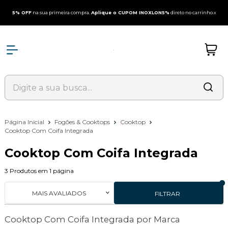
5% OFF
na sua primeira compra.
Aplique o CUPOM INOXLON5%
direto no carrinho.
x
Página Inicial
Fogões & Cooktops
Cooktop
Cooktop Com Coifa Integrada
Cooktop Com Coifa Integrada
3
Produtos em
1
página
MAIS AVALIADOS
FILTRAR
Cooktop Com Coifa Integrada por Marca