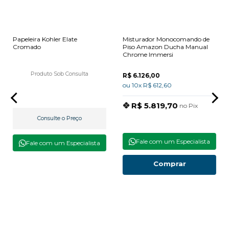
Papeleira Kohler Elate
Misturador Monocomando de
Cromado
Piso Amazon Ducha Manual
Chrome Immersi
Produto Sob Consulta
R$ 6.126,00
ou 10x R$ 612,60
R$ 5.819,70
no Pix
Consulte o Preço
Fale com um Especialista
Fale com um Especialista
Comprar