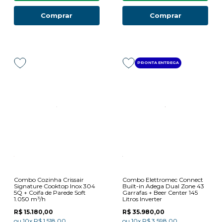
Comprar
Comprar
PRONTA ENTREGA
Combo Cozinha Crissair
Combo Elettromec Connect
Signature Cooktop Inox 304
Built-in Adega Dual Zone 43
5Q + Coifa de Parede Soft
Garrafas + Beer Center 145
1.050 m³/h
Litros Inverter
R$ 15.180,00
R$ 35.980,00
ou
10x
R$ 1.518,00
ou
10x
R$ 3.598,00