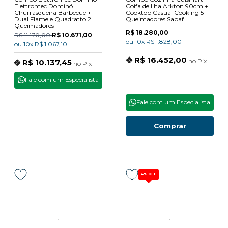
Elettromec Dominó
Coifa de Ilha Arkton 90cm +
Churrasqueira Barbecue +
Cooktop Casual Cooking 5
Dual Flame e Quadratto 2
Queimadores Sabaf
Queimadores
R$ 18.280,00
R$ 11.170,00
R$ 10.671,00
ou
10x
R$ 1.828,00
ou
10x
R$ 1.067,10
R$ 16.452,00
no
Pix
R$ 10.137,45
no
Pix
Fale com um Especialista
Fale com um Especialista
Comprar
4%
OFF