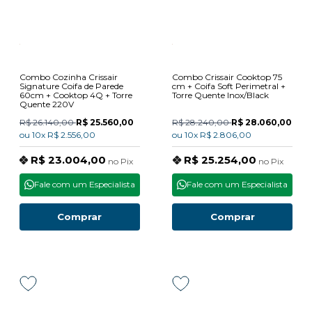
Combo Cozinha Crissair
Combo Crissair Cooktop 75
Signature Coifa de Parede
cm + Coifa Soft Perimetral +
60cm + Cooktop 4Q + Torre
Torre Quente Inox/Black
Quente 220V
R$ 26.140,00
R$ 25.560,00
R$ 28.240,00
R$ 28.060,00
ou
10x
R$ 2.556,00
ou
10x
R$ 2.806,00
R$ 23.004,00
R$ 25.254,00
no
Pix
no
Pix
Fale com um Especialista
Fale com um Especialista
Comprar
Comprar