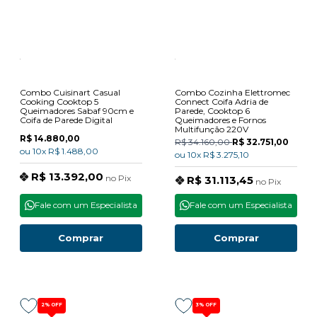
Combo Cuisinart Casual
Combo Cozinha Elettromec
Cooking Cooktop 5
Connect Coifa Adria de
Queimadores Sabaf 90cm e
Parede, Cooktop 6
Coifa de Parede Digital
Queimadores e Fornos
Multifunção 220V
R$ 14.880,00
R$ 34.160,00
R$ 32.751,00
ou
10x
R$ 1.488,00
ou
10x
R$ 3.275,10
R$ 13.392,00
no
Pix
R$ 31.113,45
no
Pix
Fale com um Especialista
Fale com um Especialista
Comprar
Comprar
2%
OFF
3%
OFF