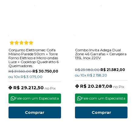
Conjunto Elettromec Coifa
Combo Invita Adega Dual
Milano Parede 90cm + Torre
Zone 46 Garrafas + Cervejeira
Forno Elétrico e Micro-ondas
135L Inox 220V
Luce + Cooktop Quadratto 6
Queimadores
R$ 23.980,00
R$ 21.582,00
R$ 31.560,00
R$ 30.750,00
ou
10x
R$ 2.158,20
ou
10x
R$ 3.075,00
R$ 20.287,08
no
Pix
R$ 29.212,50
no
Pix
Fale com um Especialista
Fale com um Especialista
Comprar
Comprar