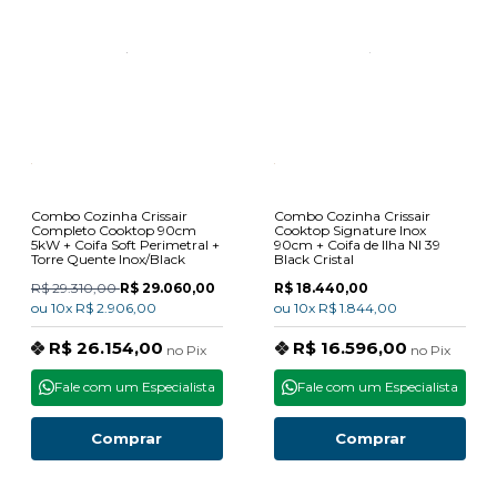
Combo Cozinha Crissair
Combo Cozinha Crissair
Completo Cooktop 90cm
Cooktop Signature Inox
5kW + Coifa Soft Perimetral +
90cm + Coifa de Ilha NI 39
Torre Quente Inox/Black
Black Cristal
R$ 29.310,00
R$ 29.060,00
R$ 18.440,00
ou
10x
R$ 2.906,00
ou
10x
R$ 1.844,00
R$ 26.154,00
R$ 16.596,00
no
Pix
no
Pix
Fale com um Especialista
Fale com um Especialista
Comprar
Comprar