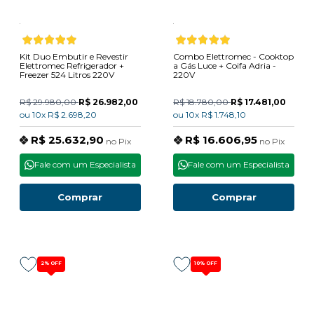
Kit Duo Embutir e Revestir
Combo Elettromec - Cooktop
Elettromec Refrigerador +
a Gás Luce + Coifa Adria -
Freezer 524 Litros 220V
220V
R$ 29.980,00
R$ 26.982,00
R$ 18.780,00
R$ 17.481,00
ou
10x
R$ 2.698,20
ou
10x
R$ 1.748,10
R$ 25.632,90
R$ 16.606,95
no
Pix
no
Pix
Fale com um Especialista
Fale com um Especialista
Comprar
Comprar
2%
OFF
10%
OFF