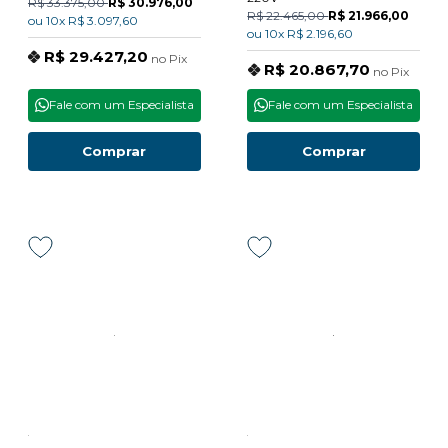
R$ 33.375,00
R$ 30.976,00
R$ 22.465,00
R$ 21.966,00
ou
10x
R$ 3.097,60
ou
10x
R$ 2.196,60
R$ 29.427,20
no
Pix
R$ 20.867,70
no
Pix
Fale com um Especialista
Fale com um Especialista
Comprar
Comprar