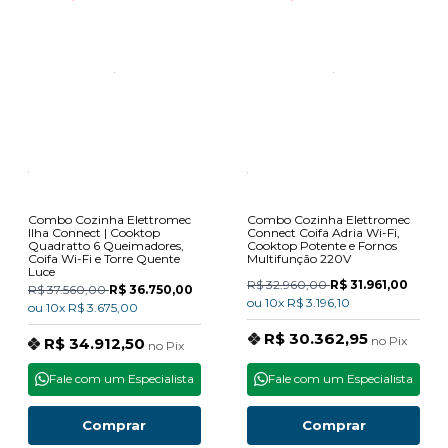
Combo Cozinha Elettromec
Combo Cozinha Elettromec
Ilha Connect | Cooktop
Connect Coifa Adria Wi-Fi,
Quadratto 6 Queimadores,
Cooktop Potente e Fornos
Coifa Wi-Fi e Torre Quente
Multifunção 220V
Luce
R$ 32.960,00
R$ 31.961,00
R$ 37.560,00
R$ 36.750,00
ou
10x
R$ 3.196,10
ou
10x
R$ 3.675,00
R$ 30.362,95
no
Pix
R$ 34.912,50
no
Pix
Fale com um Especialista
Fale com um Especialista
Comprar
Comprar