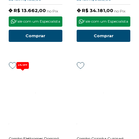
R$ 13.662,00
R$ 34.181,00
no
Pix
no
Pix
Fale com um Especialista
Fale com um Especialista
Comprar
Comprar
4%
OFF
Combo Elettromec Dominó
Combo Cozinha Cuisinart