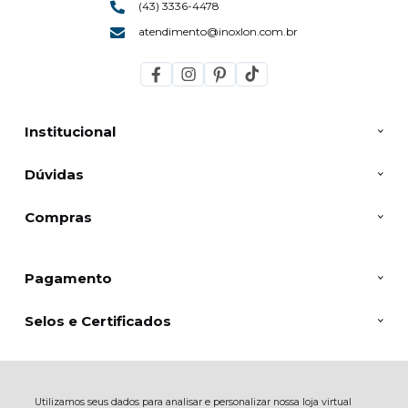
(43) 3336-4478
atendimento@inoxlon.com.br
Institucional
Dúvidas
Compras
Pagamento
Selos e Certificados
Inoxlon, Av. Aminthas de Barros - 544 - Showroom - Jd Ipanema - 86015-
Utilizamos seus dados para analisar e personalizar nossa loja virtual
220 - Londrina - PR