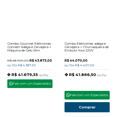
Combo Gourmet Elettromec
Combo Elettromec adega e
Connect Adega e Cervejeira +
Cervejeira + Churrasqueira de
Máquina de Gelo Slim
Embutir Inox 220V
R$ 48.720,00
R$ 43.873,00
R$ 44.070,00
ou
10x
R$ 4.387,30
ou
10x
R$ 4.407,00
R$ 41.679,35
R$ 41.866,50
no
Pix
no
Pix
Fale com um Especialista
Fale com um Especialista
Comprar