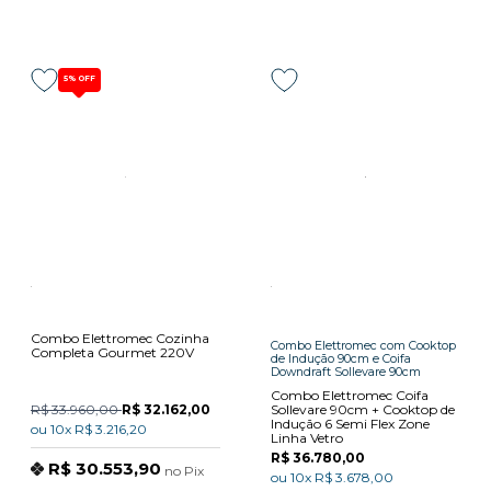
5%
OFF
Combo Elettromec Cozinha
Combo Elettromec com Cooktop
Completa Gourmet 220V
de Indução 90cm e Coifa
Downdraft Sollevare 90cm
Combo Elettromec Coifa
R$ 33.960,00
R$ 32.162,00
Sollevare 90cm + Cooktop de
Indução 6 Semi Flex Zone
ou
10x
R$ 3.216,20
Linha Vetro
R$ 36.780,00
R$ 30.553,90
no
Pix
ou
10x
R$ 3.678,00