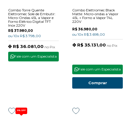
Combo Torre Quente
Combo Elettromec Black
Elettromec Sole de Embutir:
Matte: Micro-ondas a Vapor
Micro-Ondas 45L a Vapor e
45L + Forno a Vapor 74L
Forno Elétrico Digital TFT
220V
Inox 220V
R$ 36.980,00
R$ 37.980,00
ou
10x
R$ 3.698,00
ou
10x
R$ 3.798,00
R$ 35.131,00
no
Pix
R$ 36.081,00
no
Pix
Fale com um Especialista
Fale com um Especialista
Comprar
9%
OFF