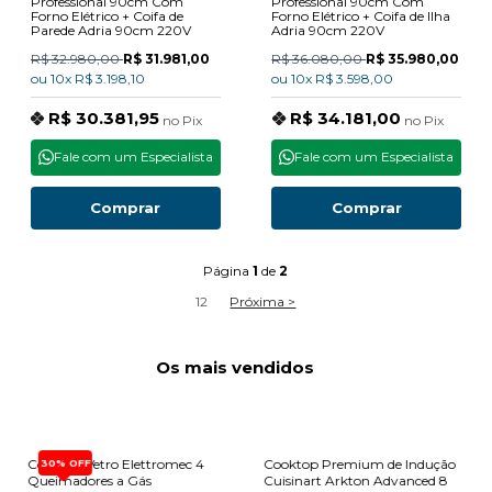
Professional 90cm Com
Professional 90cm Com
Forno Elétrico + Coifa de
Forno Elétrico + Coifa de Ilha
Parede Adria 90cm 220V
Adria 90cm 220V
R$ 32.980,00
R$ 31.981,00
R$ 36.080,00
R$ 35.980,00
ou
10x
R$ 3.198,10
ou
10x
R$ 3.598,00
R$ 30.381,95
R$ 34.181,00
no
Pix
no
Pix
Fale com um Especialista
Fale com um Especialista
Comprar
Comprar
Página
1
de
2
1
2
Próxima >
Os mais vendidos
Cooktop Vetro Elettromec 4
Cooktop Premium de Indução
30% OFF
Queimadores a Gás
Cuisinart Arkton Advanced 8