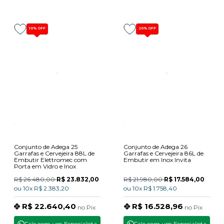
10%
OFF
20%
OFF
Conjunto de Adega 25
Conjunto de Adega 26
Garrafas e Cervejeira 88L de
Garrafas e Cervejeira 86L de
Embutir Elettromec com
Embutir em Inox Invita
Porta em Vidro e Inox
R$ 26.480,00
R$ 23.832,00
R$ 21.980,00
R$ 17.584,00
ou
10x
R$ 2.383,20
ou
10x
R$ 1.758,40
R$ 22.640,40
R$ 16.528,96
no
Pix
no
Pix
Fale com um Especialista
Fale com um Especialista