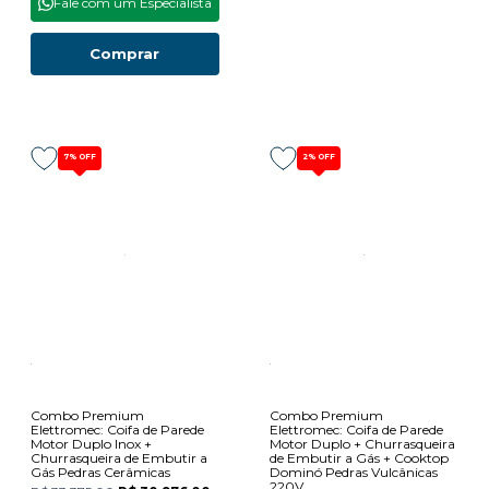
Fale com um Especialista
Comprar
7%
OFF
2%
OFF
Combo Premium
Combo Premium
Elettromec: Coifa de Parede
Elettromec: Coifa de Parede
Motor Duplo Inox +
Motor Duplo + Churrasqueira
Churrasqueira de Embutir a
de Embutir a Gás + Cooktop
Gás Pedras Cerâmicas
Dominó Pedras Vulcânicas
220V