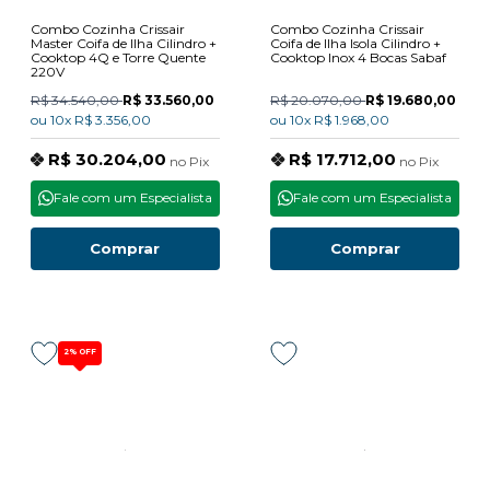
Combo Cozinha Crissair
Combo Cozinha Crissair
Master Coifa de Ilha Cilindro +
Coifa de Ilha Isola Cilindro +
Cooktop 4Q e Torre Quente
Cooktop Inox 4 Bocas Sabaf
220V
R$ 34.540,00
R$ 33.560,00
R$ 20.070,00
R$ 19.680,00
ou
10x
R$ 3.356,00
ou
10x
R$ 1.968,00
R$ 30.204,00
R$ 17.712,00
no
Pix
no
Pix
Fale com um Especialista
Fale com um Especialista
Comprar
Comprar
2%
OFF