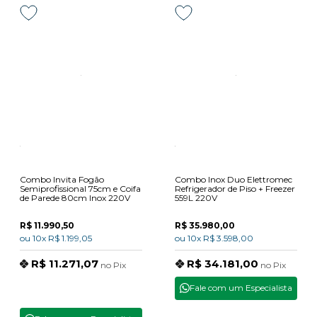
Combo Invita Fogão
Combo Inox Duo Elettromec
Semiprofissional 75cm e Coifa
Refrigerador de Piso + Freezer
de Parede 80cm Inox 220V
559L 220V
R$ 11.990,50
R$ 35.980,00
ou
10x
R$ 1.199,05
ou
10x
R$ 3.598,00
R$ 11.271,07
R$ 34.181,00
no
Pix
no
Pix
Fale com um Especialista