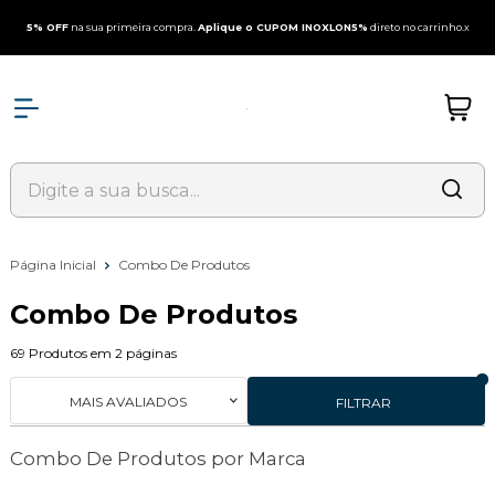
5% OFF
na sua primeira compra.
Aplique o CUPOM INOXLON5%
direto no carrinho.
x
Página Inicial
Combo De Produtos
Combo De Produtos
69
Produtos em
2
páginas
MAIS AVALIADOS
FILTRAR
Combo De Produtos por Marca