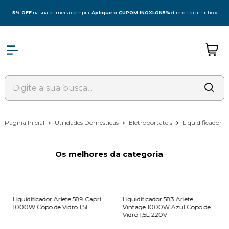
5% OFF
na sua primeira compra.
Aplique o CUPOM INOXLON5%
direto no carrinho.
x
Página Inicial
Utilidades Domésticas
Eletroportáteis
Liquidificador
Os melhores da categoria
Liquidificador Ariete 589 Capri
Liquidificador 583 Ariete
1000W Copo de Vidro 1,5L
Vintage 1000W Azul Copo de
Vidro 1,5L 220V