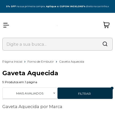
5% OFF
na sua primeira compra.
Aplique o CUPOM INOXLON5%
direto no carrinho.
x
Página Inicial
Forno de Embutir
Gaveta Aquecida
Gaveta Aquecida
9
Produtos em
1
página
MAIS AVALIADOS
FILTRAR
Gaveta Aquecida por Marca