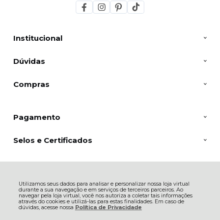
Institucional
Dúvidas
Compras
Pagamento
Selos e Certificados
Inoxlon, Av. Aminthas de Barros - 544 - Showroom - Jd Ipanema - 86015-
Utilizamos seus dados para analisar e personalizar nossa loja virtual
220 - Londrina - PR
durante a sua navegação e em serviços de terceiros parceiros. Ao
CNPJ: 40.385.762/0001-78 | © Todos os direitos reservados - Inoxlon - 2026
navegar pela loja virtual, você nos autoriza a coletar tais informações
através do cookies e utilizá-las para estas finalidades. Em caso de
dúvidas, acesse nossa
Política de Privacidade