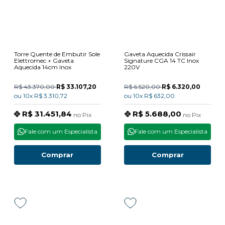
Torre Quente de Embutir Sole
Gaveta Aquecida Crissair
Elettromec + Gaveta
Signature CGA 14 TC Inox
Aquecida 14cm Inox
220V
R$ 43.370,00
R$ 33.107,20
R$ 6.520,00
R$ 6.320,00
ou
10x
R$ 3.310,72
ou
10x
R$ 632,00
R$ 31.451,84
R$ 5.688,00
no
Pix
no
Pix
Fale com um Especialista
Fale com um Especialista
Comprar
Comprar