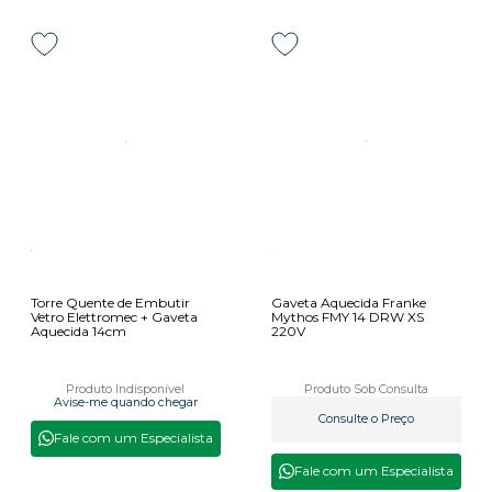
Torre Quente de Embutir
Gaveta Aquecida Franke
Vetro Elettromec + Gaveta
Mythos FMY 14 DRW XS
Aquecida 14cm
220V
Produto Indisponível
Produto Sob Consulta
Avise-me quando chegar
Consulte o Preço
Fale com um Especialista
Fale com um Especialista