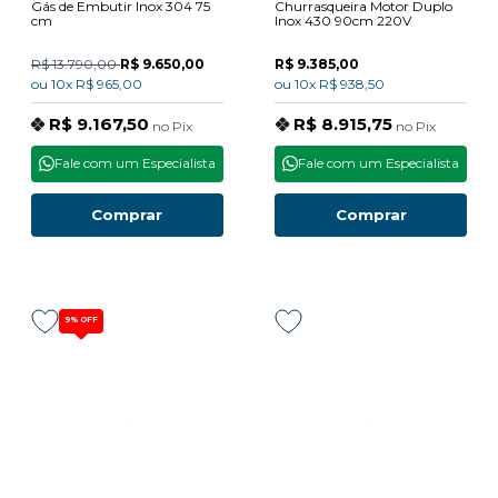
Gás de Embutir Inox 304 75
Churrasqueira Motor Duplo
cm
Inox 430 90cm 220V
R$ 13.790,00
R$ 9.650,00
R$ 9.385,00
ou
10x
R$ 965,00
ou
10x
R$ 938,50
R$ 9.167,50
R$ 8.915,75
no
Pix
no
Pix
Fale com um Especialista
Fale com um Especialista
Comprar
Comprar
9%
OFF