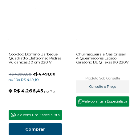
Cooktop Dominó Barbecue
Churrasqueira a Gás Crissair
Quadratto Elettromec Pedras
4 Queimadores Espeto
Vulcânicas 30 cm 220 V
Giratório BBQ Texas 90 220V
R$ 4.990,00
R$ 4.491,00
Produto Sob Consulta
ou
10x
R$ 449,10
Consulte o Preço
R$ 4.266,45
no
Pix
Fale com um Especialista
Fale com um Especialista
Comprar