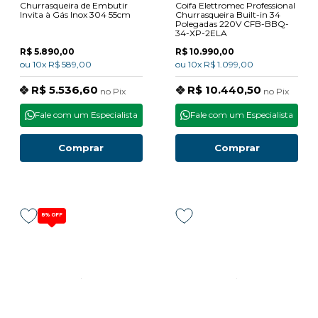
Churrasqueira de Embutir
Coifa Elettromec Professional
Invita à Gás Inox 304 55cm
Churrasqueira Built-in 34
Polegadas 220V CFB-BBQ-
34-XP-2ELA
R$ 5.890,00
R$ 10.990,00
ou
10x
R$ 589,00
ou
10x
R$ 1.099,00
R$ 5.536,60
R$ 10.440,50
no
Pix
no
Pix
Fale com um Especialista
Fale com um Especialista
Comprar
Comprar
8%
OFF