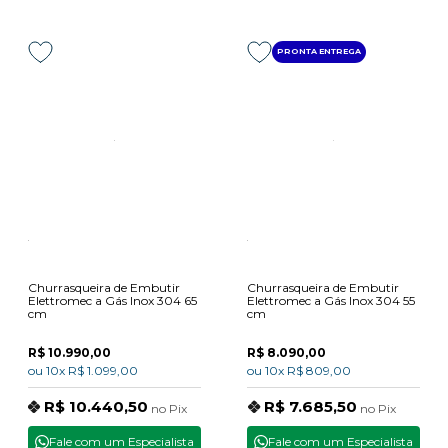
PRONTA ENTREGA
Churrasqueira de Embutir
Churrasqueira de Embutir
Elettromec a Gás Inox 304 65
Elettromec a Gás Inox 304 55
cm
cm
R$ 10.990,00
R$ 8.090,00
ou
10x
R$ 1.099,00
ou
10x
R$ 809,00
R$ 10.440,50
R$ 7.685,50
no
Pix
no
Pix
Fale com um Especialista
Fale com um Especialista