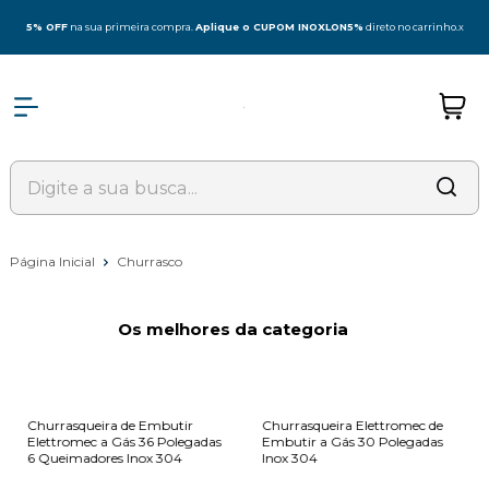
5% OFF
na sua primeira compra.
Aplique o CUPOM INOXLON5%
direto no carrinho.
x
Página Inicial
Churrasco
Os melhores da categoria
Churrasqueira de Embutir
Churrasqueira Elettromec de
Elettromec a Gás 36 Polegadas
Embutir a Gás 30 Polegadas
6 Queimadores Inox 304
Inox 304