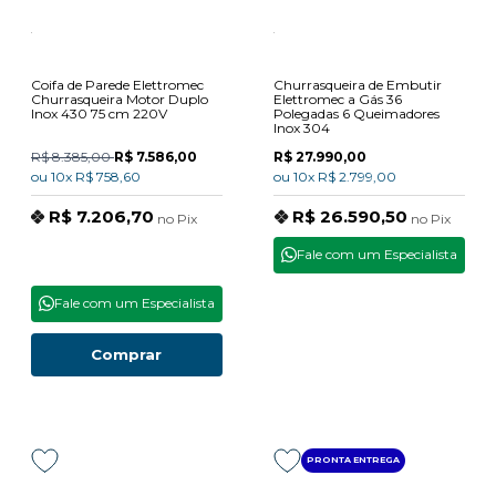
Coifa de Parede Elettromec
Churrasqueira de Embutir
Churrasqueira Motor Duplo
Elettromec a Gás 36
Inox 430 75 cm 220V
Polegadas 6 Queimadores
Inox 304
R$ 8.385,00
R$ 7.586,00
R$ 27.990,00
ou
10x
R$ 758,60
ou
10x
R$ 2.799,00
R$ 7.206,70
R$ 26.590,50
no
Pix
no
Pix
Fale com um Especialista
Fale com um Especialista
Comprar
PRONTA ENTREGA