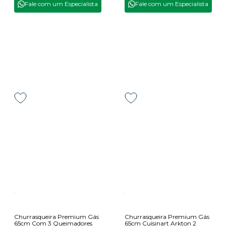
Fale com um Especialista
Fale com um Especialista
Churrasqueira Premium Gás
Churrasqueira Premium Gás
65cm Com 3 Queimadores
65cm Cuisinart Arkton 2