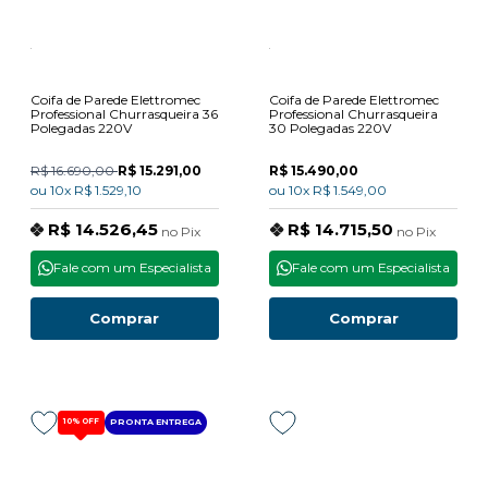
Coifa de Parede Elettromec
Coifa de Parede Elettromec
Professional Churrasqueira 36
Professional Churrasqueira
Polegadas 220V
30 Polegadas 220V
R$ 16.690,00
R$ 15.291,00
R$ 15.490,00
ou
10x
R$ 1.529,10
ou
10x
R$ 1.549,00
R$ 14.526,45
R$ 14.715,50
no
Pix
no
Pix
Fale com um Especialista
Fale com um Especialista
Comprar
Comprar
10%
OFF
PRONTA ENTREGA