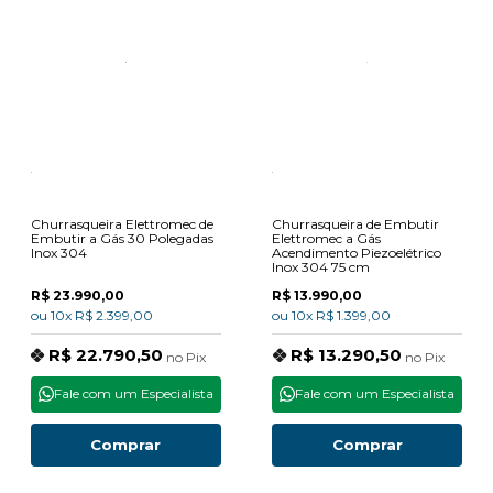
Churrasqueira Elettromec de
Churrasqueira de Embutir
Embutir a Gás 30 Polegadas
Elettromec a Gás
Inox 304
Acendimento Piezoelétrico
Inox 304 75 cm
R$ 23.990,00
R$ 13.990,00
ou
10x
R$ 2.399,00
ou
10x
R$ 1.399,00
R$ 22.790,50
R$ 13.290,50
no
Pix
no
Pix
Fale com um Especialista
Fale com um Especialista
Comprar
Comprar