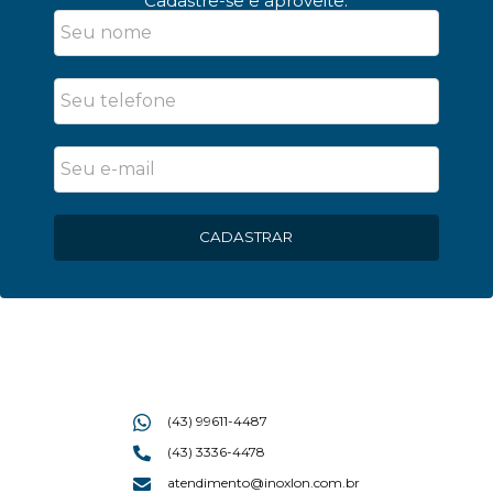
Cadastre-se e aproveite.
CADASTRAR
(43) 99611-4487
(43) 3336-4478
atendimento@inoxlon.com.br