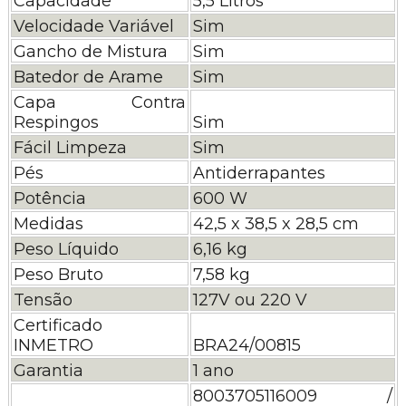
Capacidade
5,5 Litros
Velocidade Variável
Sim
Gancho de Mistura
Sim
Batedor de Arame
Sim
Capa Contra
Respingos
Sim
Fácil Limpeza
Sim
Pés
Antiderrapantes
Potência
600 W
Medidas
42,5 x 38,5 x 28,5 cm
Peso Líquido
6,16 kg
Peso Bruto
7,58 kg
Tensão
127V ou 220 V
Certificado
INMETRO
BRA24/00815
Garantia
1 ano
8003705116009 /