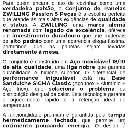
Para quem encara o ato de cozinhar como uma
verdadeira paixão
Conjunto de Panelas
, o
ZWILLING Passion 5 Peças
é a escolha perfeita
qualidade
que atende às mais altas exigências de
e status
ZWILLING
marca alemã
. A
, uma
renomada
legado de excelência
com
, oferece
investimento duradouro
um
que une materiais
alto padrão
de
com uma aparência elegantíssima,
permitindo que as panelas sejam levadas
diretamente à mesa
.
Aço Inoxidável 18/10
O conjunto é construído em
de alta qualidade
liga nobre
, uma
que garante
durabilidade e higiene superior. O diferencial de
performance inigualável
Base
está na
Sanduíche SIGMA Classic
(Aço Inox + Alumínio +
soluciona o problema
Aço Inox), que
da
distribuição desigual de calor. Esta tecnologia garante
o aquecimento rápido e a retenção ideal de
temperatura.
tampa
A funcionalidade premium é garantida pela
hermeticamente fechada
que permite um
cozimento poupando energia
. O design é