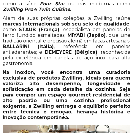
como a série
Four Sta
r
ou nas modernas como
Zwilling Pro
e
Twin Cuisine
.
Além de suas próprias coleções, a Zwilling reúne
marcas internacionais sob seu selo de qualidade
,
como
STAUB (França)
, especialista em panelas de
ferro fundido esmaltadas;
MIYABI (Japão)
, que une
tradição oriental e precisão alemã em facas artesanais;
BALLARINI (Itália)
, referência em panelas
antiaderentes; e
DEMEYERE (Bélgica)
, reconhecida
pela excelência em panelas de aço inox para alta
gastronomia.
Na Inoxlon, você encontra uma curadoria
exclusiva de produtos
Zwilling
, ideais para quem
valoriza alto desempenho, longevidade e
sofisticação em cada detalhe da cozinha. Seja
para compor um espaço gourmet residencial de
alto padrão ou uma cozinha profissional
exigente, a
Zwilling
entrega o equilíbrio perfeito
entre técnica e emoção, herança histórica e
inovação contemporânea.