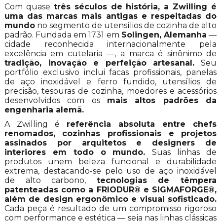
Com quase
três séculos de história, a Zwilling é
uma das marcas mais antigas e respeitadas do
mundo
no segmento de utensílios de cozinha de alto
padrão. Fundada em 1731 em
Solingen, Alemanha
—
cidade reconhecida internacionalmente pela
excelência em cutelaria —, a marca é sinônimo de
tradição, inovação e perfeição artesanal.
Seu
portfólio exclusivo inclui facas profissionais, panelas
de aço inoxidável e ferro fundido, utensílios de
precisão, tesouras de cozinha, moedores e acessórios
desenvolvidos com os
mais altos padrões da
engenharia alemã.
A Zwilling é
referência absoluta entre chefs
renomados, cozinhas profissionais e projetos
assinados por arquitetos e designers de
interiores em todo o mundo.
Suas linhas de
produtos unem beleza funcional e durabilidade
extrema, destacando-se pelo uso de aço inoxidável
de alto carbono,
tecnologias de têmpera
patenteadas como a FRIODUR® e SIGMAFORGE®,
além de design ergonômico e visual sofisticado.
Cada peça é resultado de um compromisso rigoroso
com performance e estética — seja nas linhas clássicas