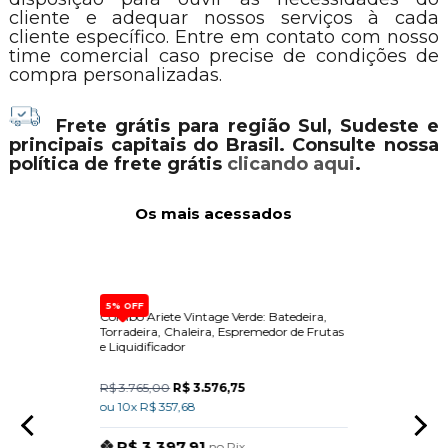
cliente e adequar nossos serviços à cada
cliente específico. Entre em contato com nosso
time comercial caso precise de condições de
compra personalizadas.
Frete grátis para região Sul, Sudeste e
principais capitais do Brasil. Consulte nossa
política de frete grátis
clicando aqui
.
Os mais acessados
5% OFF
a Com
Combo Ariete Vintage Verde: Batedeira,
Dispen
Torradeira, Chaleira, Espremedor de Frutas
Built-
e Liquidificador
R$ 3.765,00
R$ 3.576,75
R$ 15
ou 10x R$ 357,68
ou 10x
R$ 3.397,91
R$
no Pix