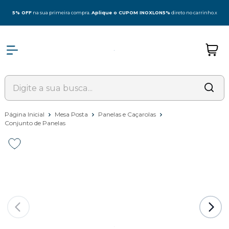
5% OFF
na sua primeira compra.
Aplique o CUPOM INOXLON5%
direto no carrinho.
x
Página Inicial
Mesa Posta
Panelas e Caçarolas
Conjunto de Panelas