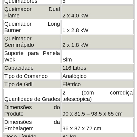
Queimadores
5
Queimador Dual
Flame
2 x 4,0 kW
Queimador Long
Burner
1 x 2,8 kW
Queimador
Semirrápido
2 x 1,8 kW
Suporte para Panela
Wok
Sim
Capacidade
116 Litros
Tipo do Comando
Analógico
Tipo de Grill
Elétrico
2 (com corrediça
Quantidade de Grades
telescópica)
Dimensões do
Produto
90 x 81,5 – 98,5 x 65 cm
Dimensões da
Embalagem
96 x 87 x 72 cm
Peso Líquido
81 kg