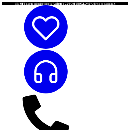
5% OFF
na sua primeira compra.
Aplique o CUPOM INOXLON5%
direto no carrinho.
x