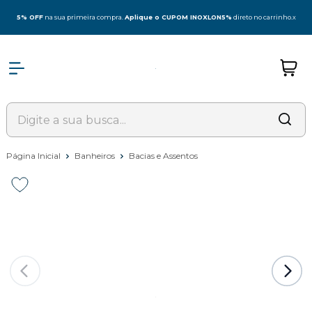
5% OFF
na sua primeira compra.
Aplique o CUPOM INOXLON5%
direto no carrinho.
x
Página Inicial
Banheiros
Bacias e Assentos