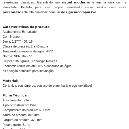
referências clássicas. Garantindo um
visual moderno
e em sintonia com a
atualidade. Perfeito para seu projeto atendendo vários estilos com muita
personalidade
alta qualidade com um
design incomparável.
Características do produto:
Acabamento: Esmaltado
Cor: Branco
Bitola: 1/2"""" - DN 15
Classe de pressão: 2 a 40 m.c.a
Temperatura máxima da água: 40°C
Norma: NBR 16727-1
Limpeza 360 graus Tecnologia Rimless
Economia reduz em até 60% o consumo de água.
Kit solução completa para instalação
Material:
Cerâmica, elastômeros, plástico de engenharia e aço inoxidável
Ficha Técnica:
Acionamento: Botão
Tipo de Instalação: Piso
Comprimento do produto: 691 mm
Altura do produto: 846 mm
Largura do produto: 370 mm
Peso Líquido: 61 kg