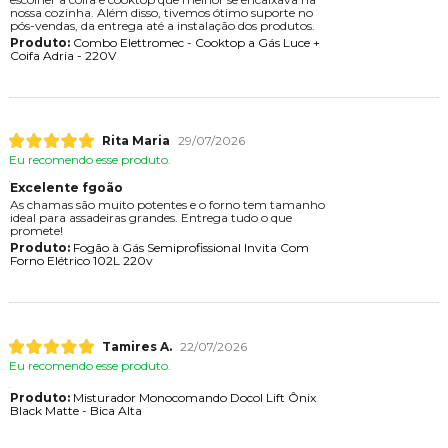
nossa cozinha. Além disso, tivemos ótimo suporte no
pós-vendas, da entrega até a instalação dos produtos.
Produto:
Combo Elettromec - Cooktop a Gás Luce +
Coifa Adria - 220V
Rita Maria
29/07/2026
Eu recomendo esse produto.
Excelente fgoão
As chamas são muito potentes e o forno tem tamanho
ideal para assadeiras grandes. Entrega tudo o que
promete!
Produto:
Fogão à Gás Semiprofissional Invita Com
Forno Elétrico 102L 220v
Tamires A.
22/07/2026
Eu recomendo esse produto.
Produto:
Misturador Monocomando Docol Lift Ônix
Black Matte - Bica Alta