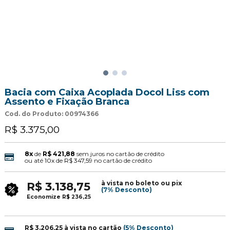
Bacia com Caixa Acoplada Docol Liss com
Assento e Fixação Branca
Cod. do Produto: 00974366
R$ 3.375,00
8x
de
R$ 421,88
sem juros no cartão de crédito
ou até
10x
de
R$ 347,59
no cartão de crédito
à vista no boleto ou pix
R$ 3.138,75
(7% Desconto)
Economize
R$ 236,25
R$ 3.206,25
à vista no cartão
(5% Desconto)