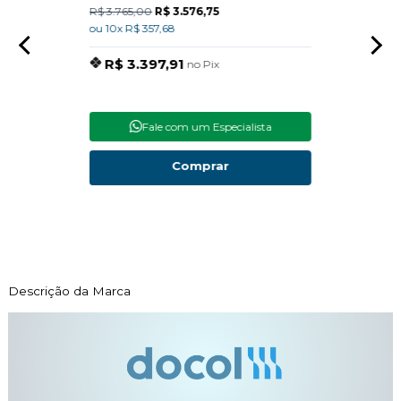
R$ 3.765,00
R$ 3.576,75
R$ 15
ou 10x R$ 357,68
ou 10x
R$ 3.397,91
R$
no Pix
Fale com um Especialista
Comprar
Descrição da Marca