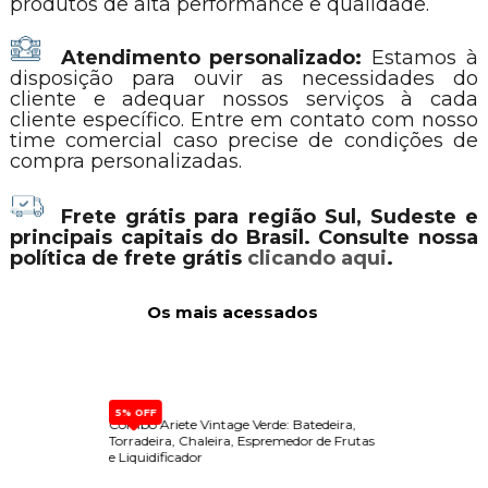
produtos de alta performance e qualidade.
Atendimento personalizado:
Estamos à
disposição para ouvir as necessidades do
cliente e adequar nossos serviços à cada
cliente específico. Entre em contato com nosso
time comercial caso precise de condições de
compra personalizadas.
Frete grátis para região Sul, Sudeste e
principais capitais do Brasil. Consulte nossa
política de frete grátis
clicando aqui
.
Os mais acessados
5% OFF
e de
Combo Ariete Vintage Verde: Batedeira,
Dispen
e Forno
Torradeira, Chaleira, Espremedor de Frutas
Built-
e Liquidificador