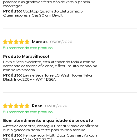
potente e as grades de ferro não deixam a panela
escorregar.
Produto:
Cooktop Quadratto Elettromec 5
Queimadores a Gás 90 cm Bivolt
Marcus
03/06/2026
Eu recomendo esse produto.
Produto Maravilhoso!
Lava e Seca excelente, esta atendendo toda a minha
demanda de forma eficiente, e ficou muito bonito na
minha lavanderia.
Produto:
Lava e Seca Torre LG Wash Tower 14kg
Black Inox 220V - WK14BS6A
Rose
02/06/2026
Eu recomendo esse produto.
Bom atendimento e qualidade do produto
Antes de comprar, consegui tirar dúvidas e confirmar
que a geladeira daria certo pras minha família.
Produto:
Refrigerador Multi Door Cuisinart Arkton
518L Inox e Vidro ATC 220V