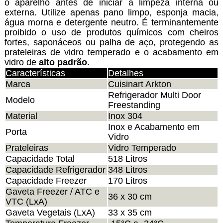
o aparelho antes de iniciar a limpeza interna ou
externa. Utilize apenas pano limpo, esponja macia,
água morna e detergente neutro. É terminantemente
proibido o uso de produtos químicos com cheiros
fortes, saponáceos ou palha de aço, protegendo as
prateleiras de vidro temperado e o acabamento em
vidro de
alto padrão
.
Características
Detalhes
Marca
Cuisinart Arkton
Refrigerador Multi Door
Modelo
Freestanding
Material
Inox 304
Inox e Acabamento em
Porta
Vidro
Prateleiras
Vidro Temperado
Capacidade Total
518 Litros
Capacidade Refrigerador
348 Litros
Capacidade Freezer
170 Litros
Gaveta Freezer / ATC e
36 x 30 cm
VTC (LxA)
Gaveta Vegetais (LxA)
33 x 35 cm