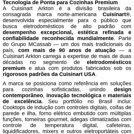
Tecnologia de Ponta para Cozinhas Premium
A Cuisinart Arkton é a divisão brasileira da
consagrada marca norte-americana
Cuisinart®
,
desenvolvida especialmente para o público que
busca eletrodomésticos de alto padrão com
desempenho excepcional, estética refinada e
confiabilidade reconhecida mundialmente
. Parte
do Grupo MCassab — um dos mais tradicionais do
país,
com mais de 90 anos de atuação
— a
Cuisinart Arkton carrega a expertise de mais de duas
décadas no segmento de
eletrodomésticos
premium
e atua com produtos fabricados sob os
rigorosos padrões da
Cuisinart USA
.
A marca se posiciona como referência em soluções
para cozinhas sofisticadas, unindo
design
contemporâneo
,
inovação tecnológica
e
materiais
de excelência
. Seu portfólio no Brasil inclui:
Cooktops de indução com controles digitais, coifas de
parede e ilha, forno elétrico embutido com múltiplas
funções, torneiras gourmet, adegas climatizadas com
controle de temperatura digital, cafeteiras,
liquidificadores, mixers e outros eletroportáteis com