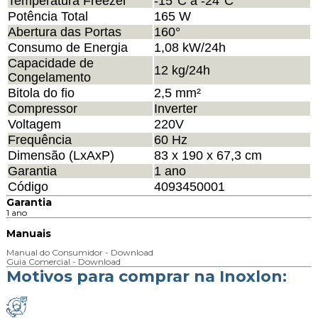
Temperatura Freezer
-15°C a -24°C
Potência Total
165 W
Abertura das Portas
160°
Consumo de Energia
1,08 kW/24h
Capacidade de
12 kg/24h
Congelamento
Bitola do fio
2,5 mm²
Compressor
Inverter
Voltagem
220V
Frequência
60 Hz
Dimensão (LxAxP)
83 x 190 x 67,3 cm
Garantia
1 ano
Código
4093450001
Garantia
1 ano
Manuais
Manual do Consumidor - Download
Guia Comercial - Download
Motivos para comprar na Inoxlon: