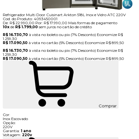
Refrigerador Multi Door Cuisinart Arkton 518L Inox e Vidro ATC 220V
Cod. do Produto: 4093450001
De:
R$ 22.990,00
Por:
R$ 17.990,00
Mais formas de pagamento
10x
de
R$ 1.799,00
sem juros no cartão de crédito
R$ 16.730,70
à vista no boleto ou pix
(7% Desconto)
Economize
R$
1.259,30
R$ 17.090,50
à vista no cartão
(5% Desconto)
Economize
R$ 899,50
R$ 16.730,70
à vista no boleto ou pix
(7% Desconto)
Economize
R$
1.259,30
R$ 17.090,50
à vista no cartão
(5% Desconto)
Economize
R$ 899,50
Comprar
Cor:
Inox Escovado
Opção:
220V
Garantia:
1 ano
Voltagem:
220v