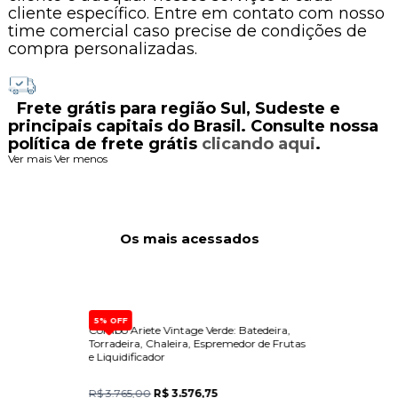
cliente específico. Entre em contato com nosso
time comercial caso precise de condições de
compra personalizadas.
Frete grátis para região Sul, Sudeste e
principais capitais do Brasil. Consulte nossa
política de frete grátis
clicando aqui
.
Ver mais
Ver menos
Os mais acessados
5% OFF
Combo Ariete Vintage Verde: Batedeira,
Dispen
3L 220v
Torradeira, Chaleira, Espremedor de Frutas
Built-
e Liquidificador
R$ 3.765,00
R$ 3.576,75
R$ 15