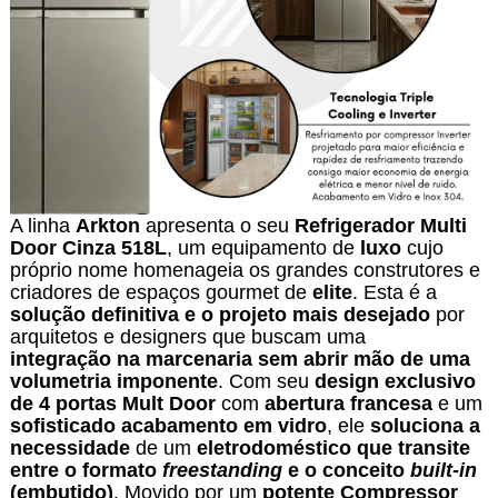
A linha
Arkton
apresenta o seu
Refrigerador Multi
Door Cinza 518L
, um equipamento de
luxo
cujo
próprio nome homenageia os grandes construtores e
criadores de espaços gourmet de
elite
. Esta é a
solução definitiva e o projeto mais desejado
por
arquitetos e designers que buscam uma
integração na marcenaria sem abrir mão de uma
volumetria imponente
. Com seu
design exclusivo
de 4 portas Mult Door
com
abertura francesa
e um
sofisticado acabamento em vidro
, ele
soluciona a
necessidade
de um
eletrodoméstico que transite
entre o formato
freestanding
e o conceito
built-in
(embutido)
. Movido por um
potente
Compressor