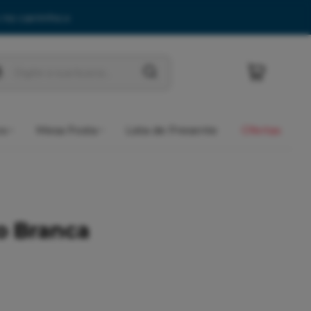
 no carrinho.
x
os
Mesa Posta
Lista de Presente
Ofertas
o Branca