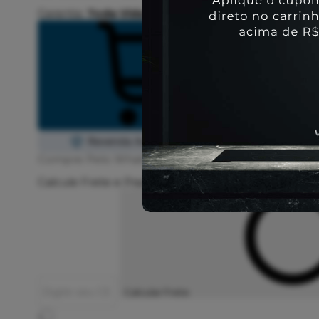
Garantia:
Toda Vida
Comprar
Compre Pelo WhatsApp
Calcule Frete e Prazo
Calcular Frete