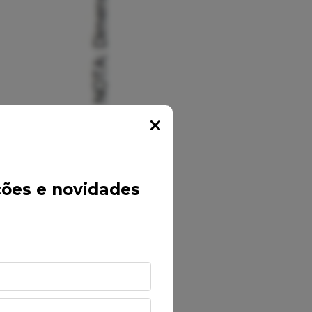
Popup
ões e novidades