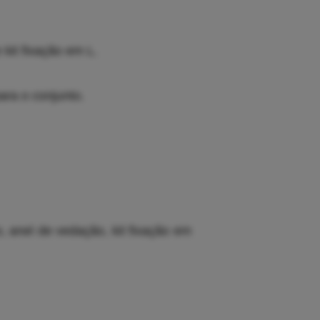
 kit fixação em L.
ara o conjunto.
, anel de vedação, kit fixação em