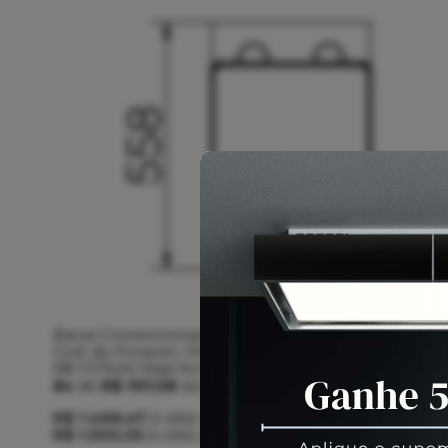
Bacia Convencional Docol Next com Assento e Fix
Cod. do Produto: 01669866
R$ 1.579,00
Mais formas de pagamento
8x
de
R$ 197,38
sem juros no cartão de crédito
ou 
R$ 1.468,47
à vista no boleto ou pix
(7% Desconto)
R$ 1.500,05
à vista no cartão
(5% Desconto)
Econom