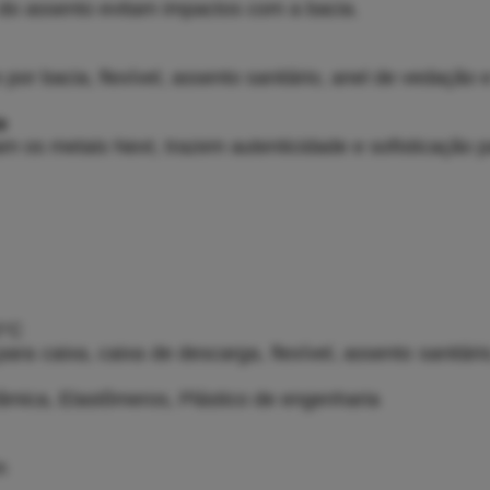
o assento evitam impactos com a bacia.
 por bacia, flexível, assento sanitário, anel de vedação e
o
m os metais Next, trazem autenticidade e sofisticação p
0°C
a caixa, caixa de descarga, flexível, assento sanitário
âmica, Elastômeros, Plástico de engenharia
m