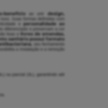
o-benefício
design,
ao unir
luxo. Suas formas definidas com
personalidade ao
nticidade e
 diferenciado e preservam a cor
livres de emendas,
ão lisas e
to sanitário possui formato
ntibacteriana,
seu fechamento
ssibilita a instalação e a remoção
) ou parcial (3L), garantindo até
za.