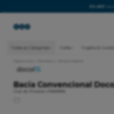
5% OFF
na s
Todas as Categorias
Coifas
Fogões & Cookt
Página Inicial
Banheiros
Bacias e Assentos
Bacia Convencional Doco
Cod. do Produto: 01669866