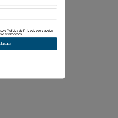
uso
e
Politica de Privacidade
e aceito
s e promoções.
dastrar