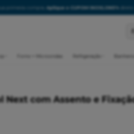
ua primeira compra.
Aplique o CUPOM INOXLON5%
direto
op
Forno + Microondas
Refrigeração
Banheir
l Next com Assento e Fixaçã