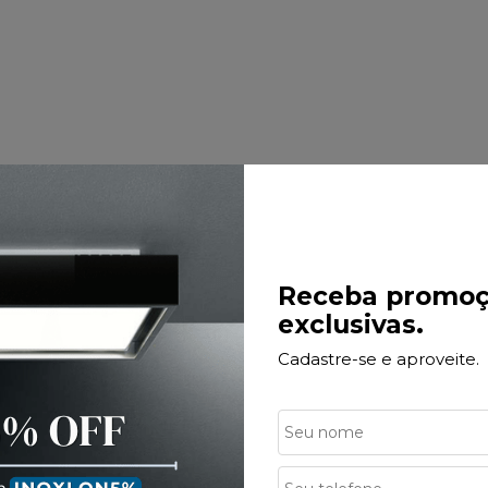
Receba promoç
exclusivas.
Cadastre-se e aproveite.
ação Branca
até
10x
de
R$ 162,62
no cartão de crédito
Economize
R$ 110,53
ize
R$ 78,95