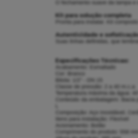
O fechamento suave da tampa e d
Kit para solução completa
Pronta para instalar. Kit composto
Autenticidade e sofisticaçã
Suas linhas definidas, que lembra
Especificações Técnicas:
Acabamento: Esmaltado
Cor: Branco
Bitola: 1/2" - DN 15
Classe de pressão: 2 a 40 m.c.a
Temperatura máxima da água: 4
Conteúdo da embalagem: Bacia par
L
Composição: Aço inoxidável, Cer
Itens para instalação: Flexível
Acionamento: Botão
Comprimento do produto: 558 m