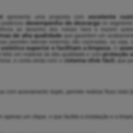
ext
excelente cust
apresenta uma proposta com
desempenho de descarga
 poderoso
no segmento 
erência ao desenho dos metais Next e trazem aute
mas de alta qualidade
que garantem um acabamento
uas paredes laterais externas são carenadas, ou seja, s
estético superior e facilitam a limpeza.
assen
O
proteção a
 feito em material de alta qualidade e com
istema click fácil,
Close, e conta ainda com o s
que po
com acionamento duplo, permite realizar fluxo total (6L
apenas um clique, o que facilita a instalação e a limpe