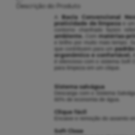
Descrição do Produto
Bacia Convencional N
A
praticidade de limpeza
e um
contorno chanfrado fazem ref
ambiente.
matérias-pri
Com
e brilho por muito mais tempo. S
padrão 
que contribuem para um
ergonômico e confortável,
é
é silencioso com o sistema Soft 
para limpeza em um clique.
Sistema salvágua
Descarga com o Sistema Salvágua 
60% de economia de água.
Clique fácil
Encaixe e remoção do assento em 
Soft Close