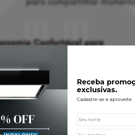
Receba promoç
exclusivas.
Cadastre-se e aproveite.