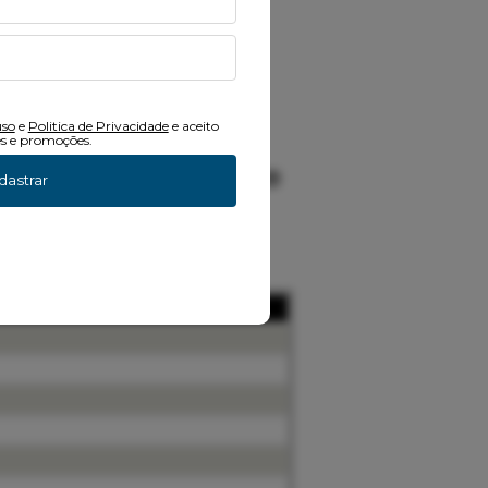
uso
e
Politica de Privacidade
e aceito
s e promoções.
dastrar