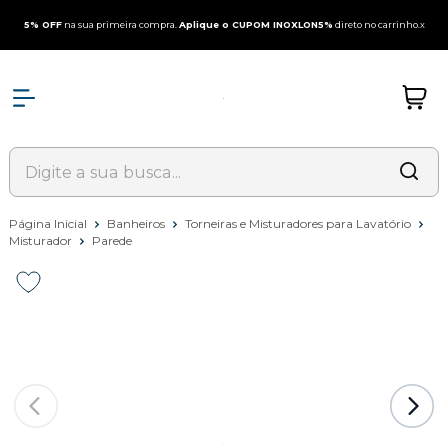
5% OFF
na sua primeira compra.
Aplique o CUPOM INOXLON5%
direto no carrinho.
x
Página Inicial
Banheiros
Torneiras e Misturadores para Lavatório
Misturador
Parede