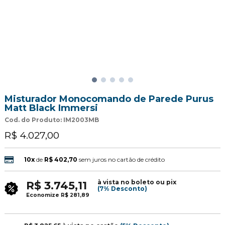
Misturador Monocomando de Parede Purus
Matt Black Immersi
Cod. do Produto: IM2003MB
R$ 4.027,00
10x
de
R$ 402,70
sem juros no cartão de crédito
à vista no boleto ou pix
R$ 3.745,11
(7% Desconto)
Economize
R$ 281,89