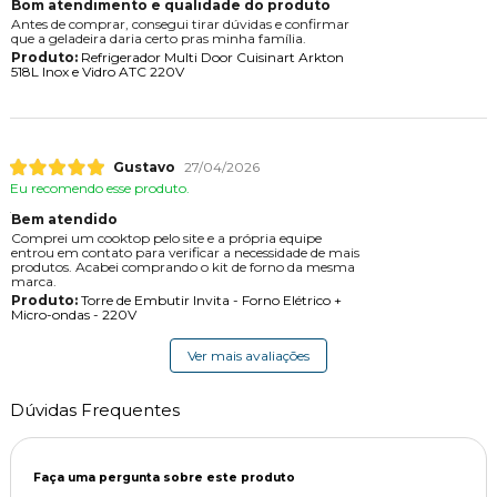
Bom atendimento e qualidade do produto
Antes de comprar, consegui tirar dúvidas e confirmar
que a geladeira daria certo pras minha família.
Produto:
Refrigerador Multi Door Cuisinart Arkton
518L Inox e Vidro ATC 220V
Gustavo
27/04/2026
Eu recomendo esse produto.
Bem atendido
Comprei um cooktop pelo site e a própria equipe
entrou em contato para verificar a necessidade de mais
produtos. Acabei comprando o kit de forno da mesma
marca.
Produto:
Torre de Embutir Invita - Forno Elétrico +
Micro-ondas - 220V
Ver mais avaliações
Dúvidas Frequentes
Faça uma pergunta sobre este produto