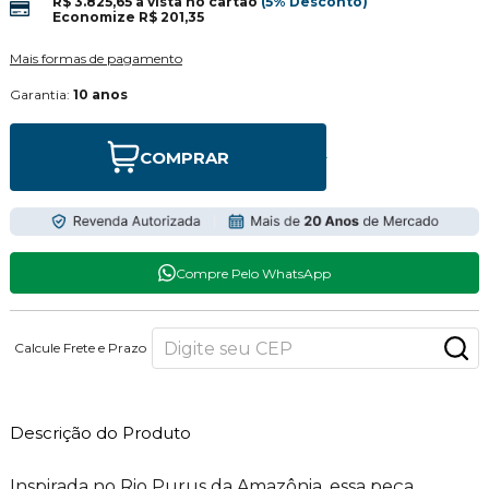
R$ 3.825,65
à vista no cartão
(5% Desconto)
Economize
R$ 201,35
Mais formas de pagamento
Garantia:
10 anos
COMPRAR
Compre Pelo WhatsApp
Calcule Frete e Prazo
Descrição do Produto
Inspirada no Rio Purus da Amazônia, essa peça