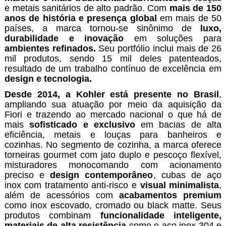
e metais sanitários de alto padrão. Com
mais de 150
anos de história e presença global
em mais de 50
países, a marca tornou-se sinônimo de
luxo,
durabilidade e inovação
em soluções para
ambientes refinados.
Seu portfólio inclui mais de 26
mil produtos, sendo 15 mil deles patenteados,
resultado de um trabalho contínuo de excelência em
design e tecnologia.
Desde 2014, a Kohler está presente no Brasil
,
ampliando sua atuação por meio da aquisição da
Fiori e trazendo ao mercado nacional o que há de
mais
sofisticado e exclusivo
em bacias de alta
eficiência, metais e louças para banheiros e
cozinhas. No segmento de cozinha, a marca oferece
torneiras gourmet com jato duplo e pescoço flexível,
misturadores monocomando com acionamento
preciso e
design contemporâneo
, cubas de aço
inox com tratamento anti-risco e
visual minimalista
,
além de acessórios com
acabamentos premium
como inox escovado, cromado ou black matte. Seus
produtos combinam
funcionalidade inteligente,
materiais de alta resistência
como o aço inox 304 e