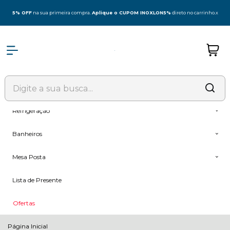
Olá Visitante!
Acesse sua conta e pedidos
5% OFF
na sua primeira compra.
Aplique o CUPOM INOXLON5%
direto no carrinho.
x
Todas as Categorias
Coifas
Fogões & Cooktop
Forno + Microondas
Refrigeração
Banheiros
Mesa Posta
Lista de Presente
Ofertas
Página Inicial