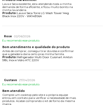
Lava e Seca excelente, esta atendendo toda a minha
demanda de forma eficiente, e ficou muito bonito na
minha lavanderia.
Produto:
Lava e Seca Torre LG Wash Tower 14kg
Black Inox 220V - WK14BS6A
Rose
02/06/2026
Eu recomendo esse produto.
Bom atendimento e qualidade do produto
Antes de comprar, consegui tirar dúvidas e confirmar
que a geladeira daria certo pras minha família.
Produto:
Refrigerador Multi Door Cuisinart Arkton
518L Inox e Vidro ATC 220V
Gustavo
27/04/2026
Eu recomendo esse produto.
Bem atendido
Comprei um cooktop pelo site e a própria equipe
entrou em contato para verificar a necessidade de mais
produtos. Acabei comprando o kit de forno da mesma
marca.