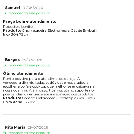
Samuel
01/08/2026
Eu recomendo esse produto.
Preço bom e atendimento
Robusto e bonito
Produto:
Churrasqueira Elettromec a Gás de Embutir
Inox 304 75 cm
Borges
29/07/2026
Eu recomendo esse produto.
Ótimo atendimento
Ponto positivo para o atendimento da loja. A
vendedora dirimiu todas as dúvidas e nos ajudou a
escolher a coifa e cooktop que melhor se encaixava na
nossa cozinha. Além disso, tivemos ótimo suporte no
pós-vendas, da entrega até a instalação dos produtos.
Produto:
Combo Elettromec - Cooktop a Gás Luce +
Coifa Adria - 220V
Rita Maria
29/07/2026
Eu recomendo esse produto.