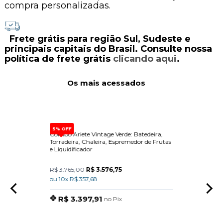
compra personalizadas.
Frete grátis para região Sul, Sudeste e
principais capitais do Brasil. Consulte nossa
política de frete grátis
clicando aqui
.
Os mais acessados
5% OFF
a Com
Combo Ariete Vintage Verde: Batedeira,
Dispen
Torradeira, Chaleira, Espremedor de Frutas
Built-
e Liquidificador
R$ 3.765,00
R$ 3.576,75
R$ 15
ou 10x R$ 357,68
ou 10x
R$ 3.397,91
R$
no Pix