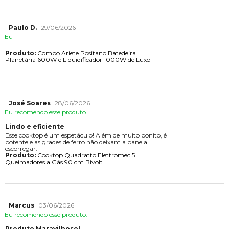
Paulo D.
29/06/2026
Eu
Produto:
Combo Ariete Positano Batedeira
Planetária 600W e Liquidificador 1000W de Luxo
José Soares
28/06/2026
Eu recomendo esse produto.
Lindo e eficiente
Esse cooktop é um espetáculo! Além de muito bonito, é
potente e as grades de ferro não deixam a panela
escorregar.
Produto:
Cooktop Quadratto Elettromec 5
Queimadores a Gás 90 cm Bivolt
Marcus
03/06/2026
Eu recomendo esse produto.
Produto Maravilhoso!