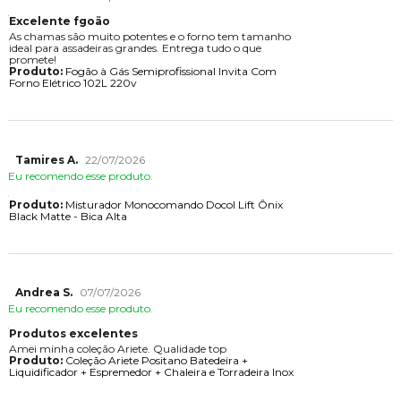
Excelente fgoão
As chamas são muito potentes e o forno tem tamanho
ideal para assadeiras grandes. Entrega tudo o que
promete!
Produto:
Fogão à Gás Semiprofissional Invita Com
Forno Elétrico 102L 220v
Tamires A.
22/07/2026
Eu recomendo esse produto.
Produto:
Misturador Monocomando Docol Lift Ônix
Black Matte - Bica Alta
Andrea S.
07/07/2026
Eu recomendo esse produto.
Produtos excelentes
Amei minha coleção Ariete. Qualidade top
Produto:
Coleção Ariete Positano Batedeira +
Liquidificador + Espremedor + Chaleira e Torradeira Inox