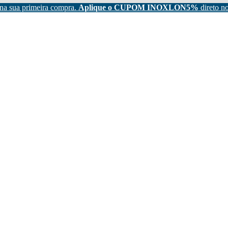
na sua primeira compra.
Aplique o CUPOM INOXLON5%
direto no