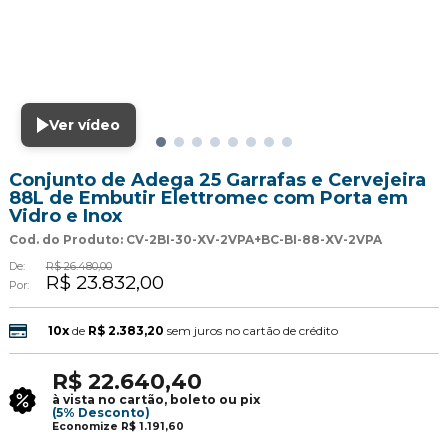
Ver vídeo
Conjunto de Adega 25 Garrafas e Cervejeira
88L de Embutir Elettromec com Porta em
Vidro e Inox
Cod. do Produto: CV-2BI-30-XV-2VPA+BC-BI-88-XV-2VPA
De:
R$ 26.480,00
R$ 23.832,00
Por:
10x
de
R$ 2.383,20
sem juros no cartão de crédito
R$ 22.640,40
à vista no cartão, boleto ou pix
(5% Desconto)
Economize
R$ 1.191,60