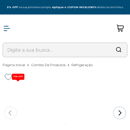
5% OFF
na sua primeira compra.
Aplique o CUPOM INOXLON5%
direto no carrinho.
x
Página Inicial
Combo De Produtos
Refrigeração
10%
OFF