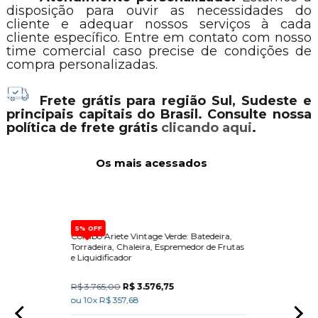
disposição para ouvir as necessidades do
cliente e adequar nossos serviços à cada
cliente específico. Entre em contato com nosso
time comercial caso precise de condições de
compra personalizadas.
Frete grátis para região Sul, Sudeste e
principais capitais do Brasil. Consulte nossa
política de frete grátis
clicando aqui
.
Os mais acessados
5% OFF
e de
Combo Ariete Vintage Verde: Batedeira,
Dispen
e Forno
Torradeira, Chaleira, Espremedor de Frutas
Built-
e Liquidificador
R$ 3.765,00
R$ 3.576,75
R$ 15
ou 10x R$ 357,68
ou 10x