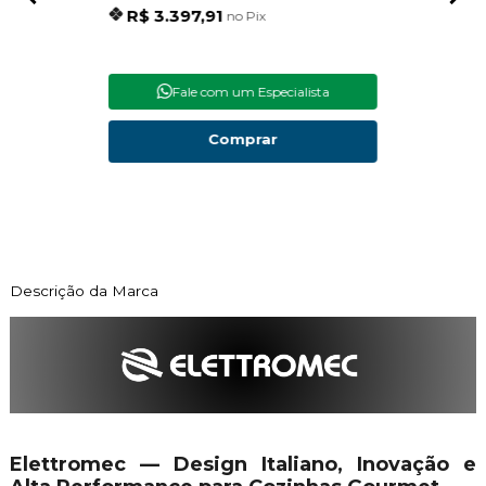
R$ 3.397,91
R$
no Pix
Fale com um Especialista
Comprar
Descrição da Marca
Elettromec — Design Italiano, Inovação e