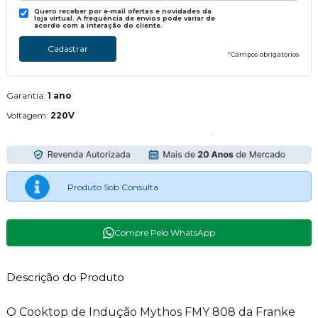
Quero receber por e-mail ofertas e novidades da
loja virtual. A frequência de envios pode variar de
acordo com a interação do cliente.
*
Campos obrigatórios
Garantia:
1 ano
Voltagem:
220V
Produto Sob Consulta
Compre Pelo WhatsApp
Descrição do Produto
O Cooktop de Indução Mythos FMY 808 da Franke