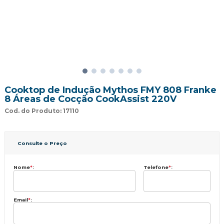
Cooktop de Indução Mythos FMY 808 Franke
8 Áreas de Cocção CookAssist 220V
Cod. do Produto: 17110
Consulte o Preço
Nome
*
:
Telefone
*
:
Email
*
: