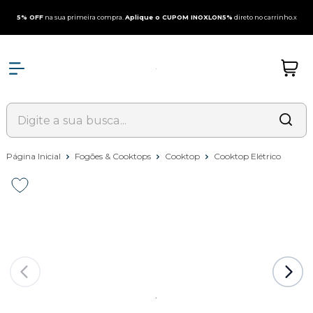
5% OFF
na sua primeira compra.
Aplique o CUPOM INOXLON5%
direto no carrinho.
x
Página Inicial
Fogões & Cooktops
Cooktop
Cooktop Elétrico