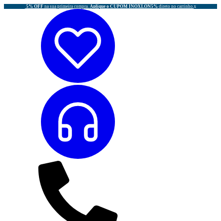
5% OFF
na sua primeira compra.
Aplique o CUPOM INOXLON5%
direto no carrinho.
x