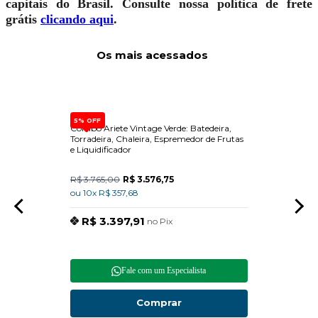
capitais do Brasil. Consulte nossa política de frete
grátis
clicando aqui
.
Os mais acessados
5% OFF
vel
Combo Ariete Vintage Verde: Batedeira,
Dispen
Torradeira, Chaleira, Espremedor de Frutas
Built-
e Liquidificador
R$ 3.765,00
R$ 3.576,75
R$ 15
ou 10x R$ 357,68
ou 10x
R$ 3.397,91
R$
no Pix
Fale com um Especialista
Comprar