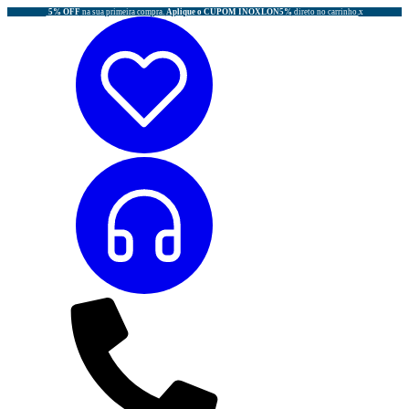
5% OFF
na sua primeira compra.
Aplique o CUPOM INOXLON5%
direto no carrinho.
x