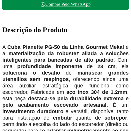
Compre Pelo WhatsApp
Descrição do Produto
A
Cuba Pianette PG-50 da Linha Gourmet Mekal
é
a
materialização da robustez aliada a soluções
inteligentes para bancadas de alto padrão
. Com
uma
profundidade imponente
de
23 cm
, ela
soluciona o desafio
de
manusear grandes
utensílios sem respingos
, oferecendo ainda uma
área auxiliar estratégica que funciona como
escorredor. Fabricada em
aço inox 304 de 1.2mm
,
esta peça
destaca-se pela durabilidade extrema e
pelo acabamento escovado artesanal.
É um
investimento duradouro
e versátil, disponível tanto
para instalação de
embutir
quanto de
sobrepor
,
permitindo a escolha do lado do escorredor (direito ou
esquerdo) para se
adaptar milimetricamente ao seu