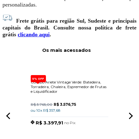
personalizadas.
Frete grátis para região Sul, Sudeste e principais
capitais do Brasil. Consulte nossa política de frete
grátis
clicando aqui
.
Os mais acessados
5% OFF
 Com
Combo Ariete Vintage Verde: Batedeira,
Dispen
Torradeira, Chaleira, Espremedor de Frutas
Built-
e Liquidificador
R$ 3.765,00
R$ 3.576,75
R$ 15
ou 10x R$ 357,68
ou 10x
R$ 3.397,91
R$
no Pix