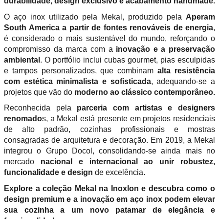
durabilidade, design exclusivo e acabamento handmade.
O aço inox utilizado pela Mekal, produzido pela
Aperam
South America a partir de fontes renováveis de energia
,
é considerado o mais sustentável do mundo, reforçando o
compromisso da marca com a
inovação e a preservação
ambiental
. O portfólio inclui cubas gourmet, pias esculpidas
e tampos personalizados, que combinam
alta resistência
com estética minimalista e sofisticada
, adequando-se a
projetos que vão do
moderno ao clássico contemporâneo.
Reconhecida pela
parceria com artistas e designers
renomado
s, a Mekal está presente em projetos residenciais
de alto padrão, cozinhas profissionais e mostras
consagradas de arquitetura e decoração. Em 2019, a Mekal
integrou o Grupo Docol, consolidando-se ainda mais no
mercado
nacional e internacional ao unir robustez,
funcionalidade e design
de excelência.
Explore a coleção Mekal na Inoxlon e descubra como o
design premium e a inovação em aço inox podem elevar
sua cozinha a um novo patamar de elegância e