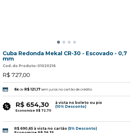
Cuba Redonda Mekal CR-30 - Escovado - 0,7
mm
Cod. do Produto: 01020216
R$ 727,00
6x
de
R$ 121,17
sem juros no cartão de crédito
à vista no boleto ou pix
R$ 654,30
(10% Desconto)
Economize
R$ 72,70
R$ 690,65
à vista no cartão
(5% Desconto)
Economize
R$ 36,35