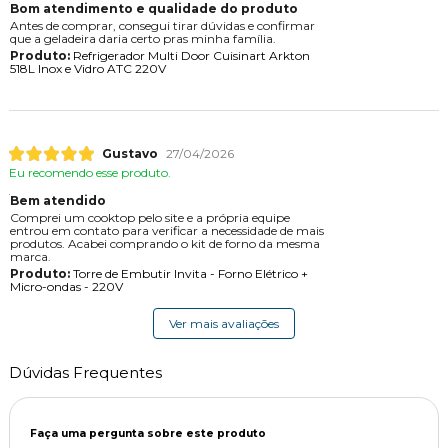
Bom atendimento e qualidade do produto
Antes de comprar, consegui tirar dúvidas e confirmar
que a geladeira daria certo pras minha família.
Produto:
Refrigerador Multi Door Cuisinart Arkton
518L Inox e Vidro ATC 220V
Gustavo
27/04/2026
Eu recomendo esse produto.
Bem atendido
Comprei um cooktop pelo site e a própria equipe
entrou em contato para verificar a necessidade de mais
produtos. Acabei comprando o kit de forno da mesma
marca.
Produto:
Torre de Embutir Invita - Forno Elétrico +
Micro-ondas - 220V
Ver mais avaliações
Dúvidas Frequentes
Faça uma pergunta sobre este produto