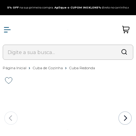
5% OFF
na sua primeira compra.
Aplique o CUPOM INOXLON5%
direto no carrinho.
x
Página Inicial
Cuba de Cozinha
Cuba Redonda