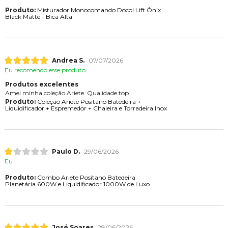
Produto:
Misturador Monocomando Docol Lift Ônix
Black Matte - Bica Alta
Andrea S.
07/07/2026
Eu recomendo esse produto.
Produtos excelentes
Amei minha coleção Ariete. Qualidade top
Produto:
Coleção Ariete Positano Batedeira +
Liquidificador + Espremedor + Chaleira e Torradeira Inox
Paulo D.
29/06/2026
Eu
Produto:
Combo Ariete Positano Batedeira
Planetária 600W e Liquidificador 1000W de Luxo
José Soares
28/06/2026