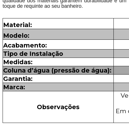
qualidade dos materiais garantem durabilidade e um
toque de requinte ao seu banheiro.
Material:
Modelo:
Acabamento:
Tipo de Instalação
Medidas:
Coluna d’água (pressão de água):
Garantia:
Marca:
Ve
Observações
Em 