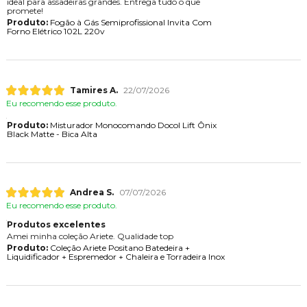
ideal para assadeiras grandes. Entrega tudo o que
promete!
Produto:
Fogão à Gás Semiprofissional Invita Com
Forno Elétrico 102L 220v
Tamires A.
22/07/2026
Eu recomendo esse produto.
Produto:
Misturador Monocomando Docol Lift Ônix
Black Matte - Bica Alta
Andrea S.
07/07/2026
Eu recomendo esse produto.
Produtos excelentes
Amei minha coleção Ariete. Qualidade top
Produto:
Coleção Ariete Positano Batedeira +
Liquidificador + Espremedor + Chaleira e Torradeira Inox