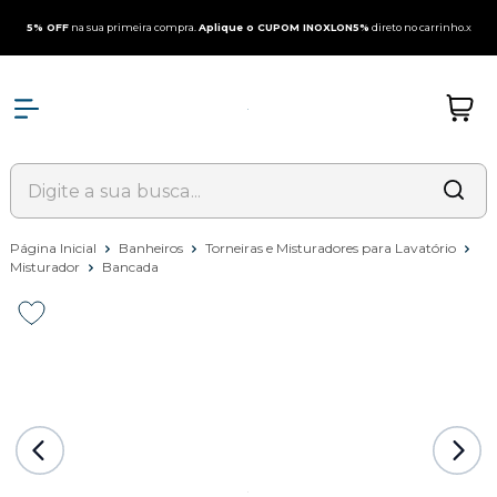
5% OFF
na sua primeira compra.
Aplique o CUPOM INOXLON5%
direto no carrinho.
x
Página Inicial
Banheiros
Torneiras e Misturadores para Lavatório
Misturador
Bancada