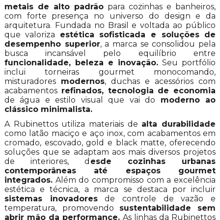
metais de alto padrão
para cozinhas e banheiros,
com forte presença no universo do design e da
arquitetura. Fundada no Brasil e voltada ao público
que valoriza
estética sofisticada e soluções de
desempenho superior
, a marca se consolidou pela
busca incansável pelo equilíbrio entre
funcionalidade, beleza e inovação.
Seu portfólio
inclui torneiras gourmet monocomando,
misturadores
modernos
, duchas e acessórios com
acabamentos
refinados, tecnologia de economia
de água e estilo visual que vai do
moderno ao
clássico minimalista.
A Rubinettos utiliza materiais de
alta durabilidade
como latão maciço e aço inox, com acabamentos em
cromado, escovado, gold e black matte, oferecendo
soluções que se adaptam aos mais diversos projetos
de interiores, d
esde cozinhas urbanas
contemporâneas até espaços gourmet
integrados.
Além do compromisso com a excelência
estética e técnica, a marca se destaca por incluir
sistemas inovadores
de controle de vazão e
temperatura, promovendo
sustentabilidade sem
abrir mão da performance.
As linhas da Rubinettos