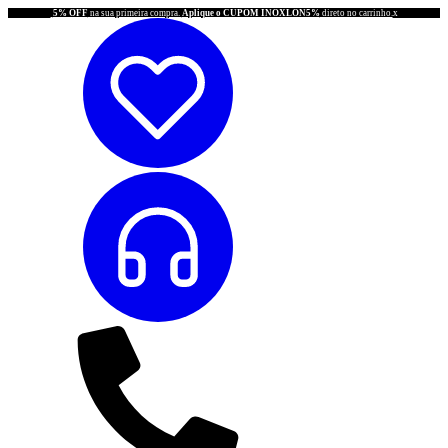
5% OFF
na sua primeira compra.
Aplique o CUPOM INOXLON5%
direto no carrinho.
x