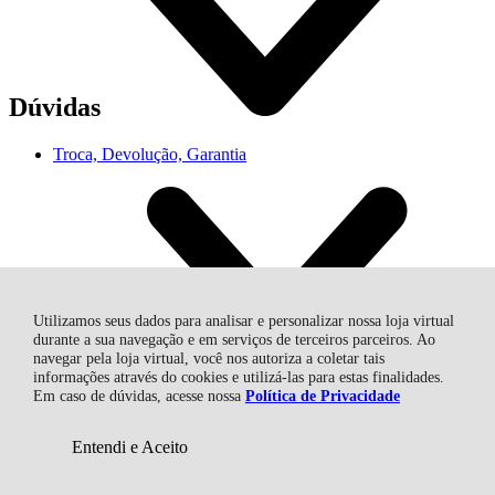
Dúvidas
Troca, Devolução, Garantia
Utilizamos seus dados para analisar e personalizar nossa loja virtual
Compras
durante a sua navegação e em serviços de terceiros parceiros. Ao
navegar pela loja virtual, você nos autoriza a coletar tais
informações através do cookies e utilizá-las para estas finalidades.
Meus Pedidos
Em caso de dúvidas, acesse nossa
Política de Privacidade
Minha Conta
Rastrear Pedido
Entendi e Aceito
Atendimento