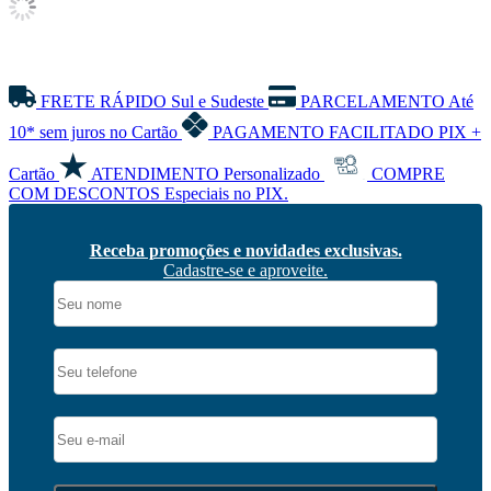
FRETE RÁPIDO
Sul e Sudeste
PARCELAMENTO
Até
10* sem juros no Cartão
PAGAMENTO FACILITADO
PIX +
Cartão
ATENDIMENTO
Personalizado
COMPRE
COM DESCONTOS
Especiais no PIX.
Receba promoções e novidades exclusivas.
Cadastre-se e aproveite.