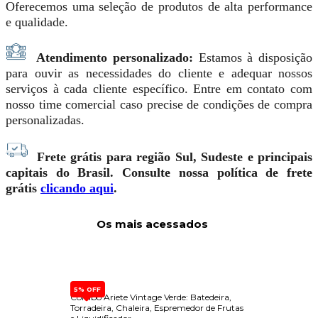
Oferecemos uma seleção de produtos de alta performance
e qualidade.
Atendimento personalizado:
Estamos à disposição
para ouvir as necessidades do cliente e adequar nossos
serviços à cada cliente específico. Entre em contato com
nosso time comercial caso precise de condições de compra
personalizadas.
Frete grátis para região Sul, Sudeste e principais
capitais do Brasil. Consulte nossa política de frete
grátis
clicando aqui
.
Os mais acessados
5% OFF
e de
Combo Ariete Vintage Verde: Batedeira,
Dispen
 Forno
Torradeira, Chaleira, Espremedor de Frutas
Built-