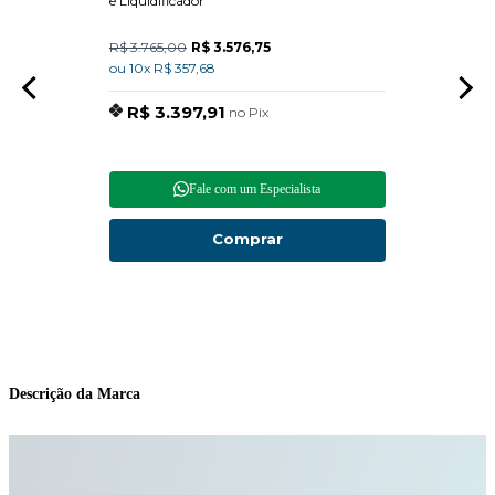
e Liquidificador
R$ 3.765,00
R$ 3.576,75
R$ 15
ou 10x R$ 357,68
ou 10x
R$ 3.397,91
R$
no Pix
Fale com um Especialista
Comprar
Descrição da Marca