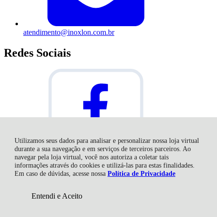
atendimento@inoxlon.com.br
Redes Sociais
Utilizamos seus dados para analisar e personalizar nossa loja virtual
R$ 1.072,29
durante a sua navegação e em serviços de terceiros parceiros. Ao
à vista no boleto ou pix
navegar pela loja virtual, você nos autoriza a coletar tais
(7% Desconto)
informações através do cookies e utilizá-las para estas finalidades.
Economize
R$ 80,71
Em caso de dúvidas, acesse nossa
Política de Privacidade
COMPRAR
R$ 1.095,35
à vista no cartão
Entendi e Aceito
(5% Desconto)
Economize
R$ 57,65