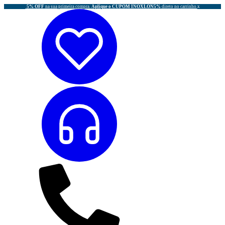
5% OFF
na sua primeira compra.
Aplique o CUPOM INOXLON5%
direto no carrinho.
x