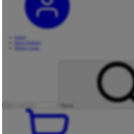
Entrar
Meus
Pedidos
Minha
Conta
Buscar