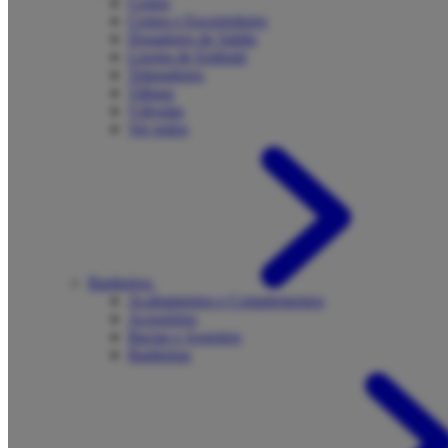
Cestos
Cestos e Escorredores
Dosadores de Sabão
Lixeira de Embutir
Trituradores
Tábuas
Válvulas
Ver todos
Banheiros
Acabamentos e Complementos
Acessórios
Bacias e Assentos
Banheiras