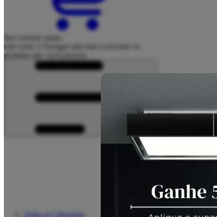
Seu carrinho ainda
está vazio :(
Navegue pela loja e encontre os
produtos que você procura.
Todas as Categorias