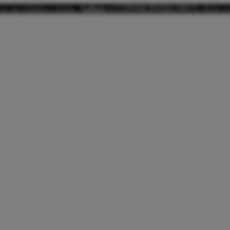
na sua primeira compra.
Aplique o CUPOM INOXLON5%
direto no