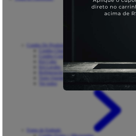
Combo De Produtos
Combo Churrasco
Combo Cozinha
Kit Cuba
Kit Lavabo
Refrigeração
Torre Quente
Ver todos
Forno de Embutir
Combo Forno + Microondas