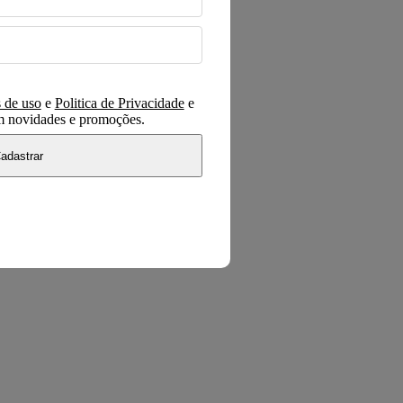
 de uso
e
Politica de Privacidade
e
om novidades e promoções.
adastrar