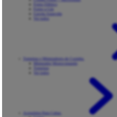
Forno Elétrico
Forno a Gás
Gaveta Aquecida
Ver todos
Torneiras e Misturadores de Cozinha
Misturador Monocomando
Torneiras
Ver todos
Acessórios Para Cubas