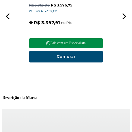
R$ 3.765,00
R$ 3.576,75
R$ 15
ou 10x R$ 357,68
ou 10x
R$ 3.397,91
R$
no Pix
Fale com um Especialista
Comprar
Descrição da Marca