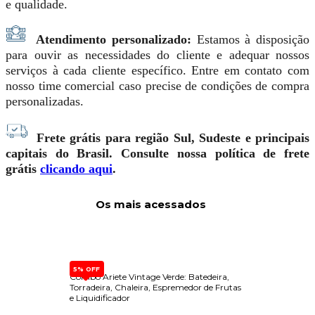
e qualidade.
Atendimento personalizado:
Estamos à disposição
para ouvir as necessidades do cliente e adequar nossos
serviços à cada cliente específico. Entre em contato com
nosso time comercial caso precise de condições de compra
personalizadas.
Frete grátis para região Sul, Sudeste e principais
capitais do Brasil. Consulte nossa política de frete
grátis
clicando aqui
.
Os mais acessados
5% OFF
Combo Ariete Vintage Verde: Batedeira,
Dispen
L 220v
Torradeira, Chaleira, Espremedor de Frutas
Built-
e Liquidificador