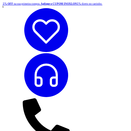
5% OFF
na sua primeira compra.
Aplique o CUPOM INOXLON5%
direto no carrinho.
x