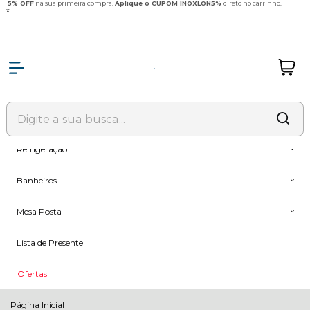
Olá Visitante!
5% OFF
na sua primeira compra.
Acesse sua conta e pedidos
Aplique o CUPOM INOXLON5%
direto no carrinho.
x
Todas as Categorias
Coifas
Fogões & Cooktop
Forno + Microondas
Refrigeração
Banheiros
Mesa Posta
Lista de Presente
Ofertas
Página Inicial