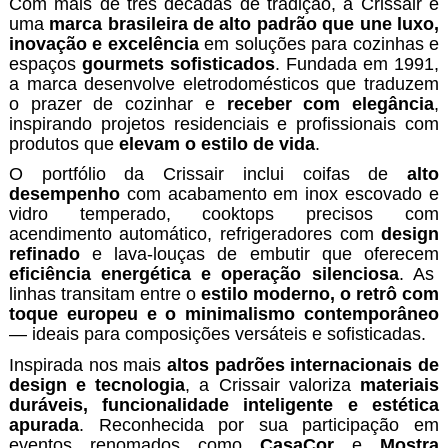
Com mais de três décadas de tradição, a Crissair é
uma
marca brasileira de alto padrão que une luxo,
inovação e excelência
em soluções para cozinhas e
espaços
gourmets sofisticados
. Fundada em 1991,
a marca desenvolve eletrodomésticos que traduzem
o prazer de cozinhar e
receber com elegância
,
inspirando projetos residenciais e profissionais com
produtos que
elevam o estilo de vida
.
O portfólio da Crissair inclui coifas de
alto
desempenho
com acabamento em inox escovado e
vidro temperado, cooktops precisos com
acendimento automático, refrigeradores com
design
refinado
e lava-louças de embutir que oferecem
eficiência energética e operação silenciosa
. As
linhas transitam entre o
estilo moderno, o retrô com
toque europeu e o minimalismo contemporâneo
— ideais para composições versáteis e sofisticadas.
Inspirada nos mais
altos padrões internacionais de
design e tecnologia
, a Crissair valoriza
materiais
duráveis, funcionalidade inteligente e estética
apurada
. Reconhecida por sua participação em
eventos renomados como
CasaCor
e
Mostra