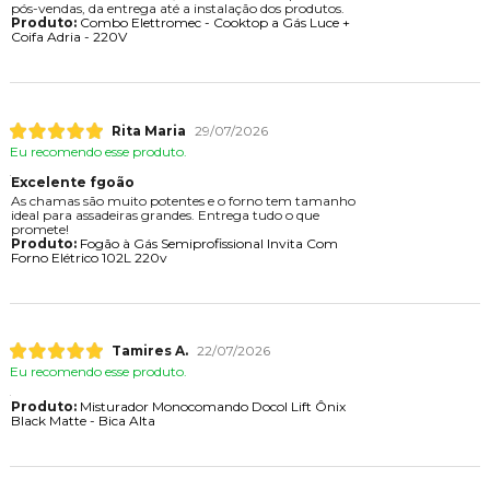
pós-vendas, da entrega até a instalação dos produtos.
Produto:
Combo Elettromec - Cooktop a Gás Luce +
Coifa Adria - 220V
Rita Maria
29/07/2026
Eu recomendo esse produto.
Excelente fgoão
As chamas são muito potentes e o forno tem tamanho
ideal para assadeiras grandes. Entrega tudo o que
promete!
Produto:
Fogão à Gás Semiprofissional Invita Com
Forno Elétrico 102L 220v
Tamires A.
22/07/2026
Eu recomendo esse produto.
Produto:
Misturador Monocomando Docol Lift Ônix
Black Matte - Bica Alta