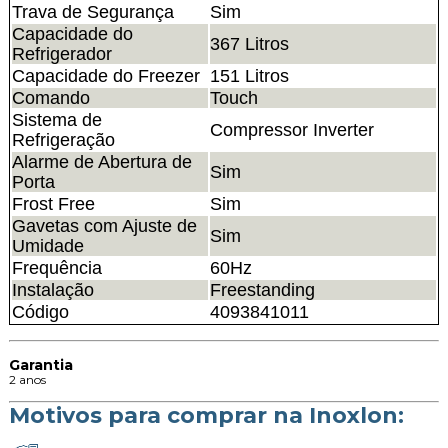
Trava de Segurança
Sim
Capacidade do
367 Litros
Refrigerador
Capacidade do Freezer
151 Litros
Comando
Touch
Sistema de
Compressor Inverter
Refrigeração
Alarme de Abertura de
Sim
Porta
Frost Free
Sim
Gavetas com Ajuste de
Sim
Umidade
Frequência
60Hz
Instalação
Freestanding
Código
4093841011
Garantia
2 anos
Motivos para comprar na Inoxlon: