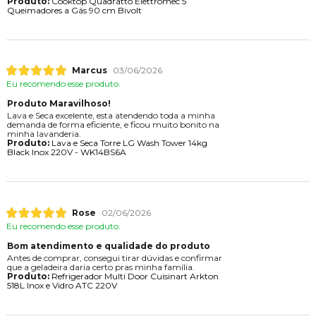
Produto:
Cooktop Quadratto Elettromec 5
Queimadores a Gás 90 cm Bivolt
Marcus
03/06/2026
Eu recomendo esse produto.
Produto Maravilhoso!
Lava e Seca excelente, esta atendendo toda a minha
demanda de forma eficiente, e ficou muito bonito na
minha lavanderia.
Produto:
Lava e Seca Torre LG Wash Tower 14kg
Black Inox 220V - WK14BS6A
Rose
02/06/2026
Eu recomendo esse produto.
Bom atendimento e qualidade do produto
Antes de comprar, consegui tirar dúvidas e confirmar
que a geladeira daria certo pras minha família.
Produto:
Refrigerador Multi Door Cuisinart Arkton
518L Inox e Vidro ATC 220V