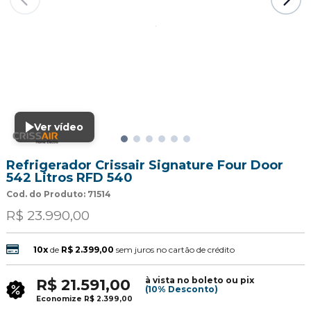
Ver vídeo
Refrigerador Crissair Signature Four Door
542 Litros RFD 540
Cod. do Produto: 71514
R$ 23.990,00
10x
de
R$ 2.399,00
sem juros no cartão de crédito
à vista no boleto ou pix
R$ 21.591,00
(10% Desconto)
Economize
R$ 2.399,00