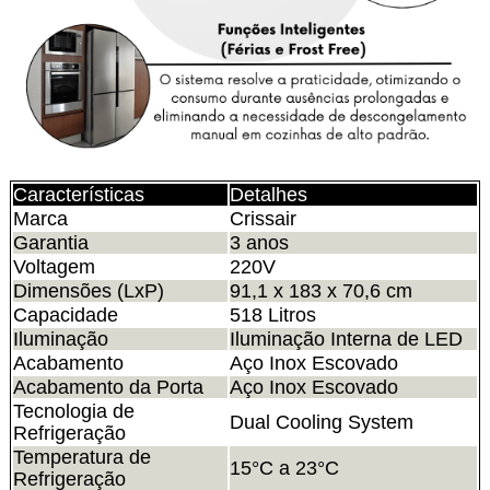
Características
Detalhes
Marca
Crissair
Garantia
3 anos
Voltagem
220V
Dimensões (LxP)
91,1 x 183 x 70,6 cm
Capacidade
518 Litros
Iluminação
Iluminação Interna de LED
Acabamento
Aço Inox Escovado
Acabamento da Porta
Aço Inox Escovado
Tecnologia de
Dual Cooling System
Refrigeração
Temperatura de
15°C a 23°C
Refrigeração