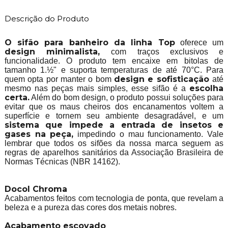
Descrição do Produto
O sifão para banheiro da linha Top
oferece um
design minimalista,
com traços exclusivos e
funcionalidade. O produto tem encaixe em bitolas de
tamanho 1.½" e suporta temperaturas de até 70°C. Para
design e sofisticação
quem opta por manter o bom
até
escolha
mesmo nas peças mais simples, esse sifão é a
certa.
Além do bom design, o produto possui soluções para
evitar que os maus cheiros dos encanamentos voltem a
superfície e tornem seu ambiente desagradável, e um
sistema que impede a entrada de insetos e
gases na peça,
impedindo o mau funcionamento. Vale
lembrar que todos os sifões da nossa marca seguem as
regras de aparelhos sanitários da Associação Brasileira de
Normas Técnicas (NBR 14162).
Docol Chroma
Acabamentos feitos com tecnologia de ponta, que revelam a
beleza e a pureza das cores dos metais nobres.
Acabamento escovado