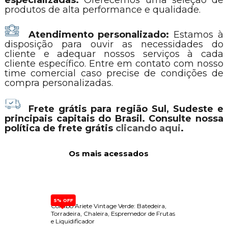
produtos de alta performance e qualidade.
Atendimento personalizado:
Estamos à
disposição para ouvir as necessidades do
cliente e adequar nossos serviços à cada
cliente específico. Entre em contato com nosso
time comercial caso precise de condições de
compra personalizadas.
Frete grátis para região Sul, Sudeste e
principais capitais do Brasil. Consulte nossa
política de frete grátis
clicando aqui
.
Os mais acessados
5% OFF
a Com
Combo Ariete Vintage Verde: Batedeira,
Dispen
Torradeira, Chaleira, Espremedor de Frutas
Built-
e Liquidificador