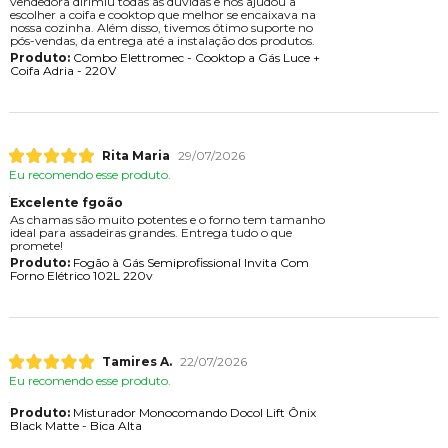
vendedora dirimiu todas as dúvidas e nos ajudou a
escolher a coifa e cooktop que melhor se encaixava na
nossa cozinha. Além disso, tivemos ótimo suporte no
pós-vendas, da entrega até a instalação dos produtos.
Produto:
Combo Elettromec - Cooktop a Gás Luce +
Coifa Adria - 220V
Rita Maria
29/07/2026
Eu recomendo esse produto.
Excelente fgoão
As chamas são muito potentes e o forno tem tamanho
ideal para assadeiras grandes. Entrega tudo o que
promete!
Produto:
Fogão à Gás Semiprofissional Invita Com
Forno Elétrico 102L 220v
Tamires A.
22/07/2026
Eu recomendo esse produto.
Produto:
Misturador Monocomando Docol Lift Ônix
Black Matte - Bica Alta