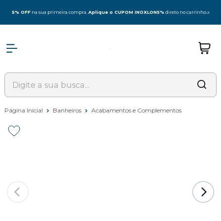
5% OFF
na sua primeira compra.
Aplique o CUPOM INOXLON5%
direto no carrinho.
x
Página Inicial
Banheiros
Acabamentos e Complementos