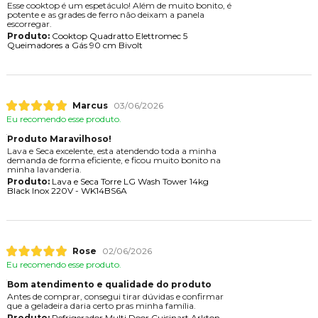
Esse cooktop é um espetáculo! Além de muito bonito, é
potente e as grades de ferro não deixam a panela
escorregar.
Produto:
Cooktop Quadratto Elettromec 5
Queimadores a Gás 90 cm Bivolt
Marcus
03/06/2026
Eu recomendo esse produto.
Produto Maravilhoso!
Lava e Seca excelente, esta atendendo toda a minha
demanda de forma eficiente, e ficou muito bonito na
minha lavanderia.
Produto:
Lava e Seca Torre LG Wash Tower 14kg
Black Inox 220V - WK14BS6A
Rose
02/06/2026
Eu recomendo esse produto.
Bom atendimento e qualidade do produto
Antes de comprar, consegui tirar dúvidas e confirmar
que a geladeira daria certo pras minha família.
Produto:
Refrigerador Multi Door Cuisinart Arkton