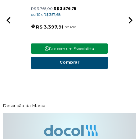
R$ 3.765,00
R$ 3.576,75
R$ 15
ou 10x R$ 357,68
ou 10x
R$ 3.397,91
R$
no Pix
Fale com um Especialista
Comprar
Descrição da Marca