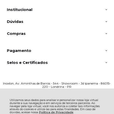
Institucional
Dúvidas
Compras
Pagamento
Selos e Certificados
Inoxlon, Av. Aminthas de Barros - 544 - Showroom - Jd Ipanema - 86015-
220 - Londrina - PR
CNPJ: 40.385.762/0001-78 | © Todos os direitos reservados - Inoxlon - 2026
Utilizamos seus dados para analisar e personalizar nossa loja virtual
durante a sua navegação e em serviços de terceiros parceiros. Ao
navegar pela loja virtual, você nos autoriza a coletar tais informações
através do cookies e utilizá-las para estas finalidades. Em caso de
dúvidas, acesse nossa
Política de Privacidade