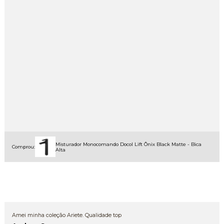
Misturador Monocomando Docol Lift Ônix Black Matte - Bica
Comprou:
Alta
Amei minha coleção Ariete. Qualidade top