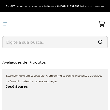
5% OFF
na sua primeira compra.
Aplique o CUPOM INOXLON5%
direto no carrinho.
x
Avaliações de Produtos
Esse cooktop é um espetáculo! Além de muito bonito, é potente e as grades
de ferro não deixam a panela escorregar.
José Soares