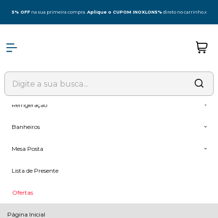
Olá Visitante!
Acesse sua conta e pedidos
5% OFF
na sua primeira compra.
Aplique o CUPOM INOXLON5%
direto no carrinho.
x
Todas as Categorias
Coifas
Fogões & Cooktop
Forno + Microondas
Refrigeração
Banheiros
Mesa Posta
Lista de Presente
Ofertas
Página Inicial