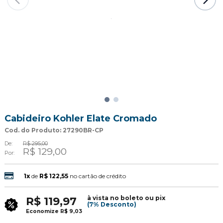
Cabideiro Kohler Elate Cromado
Cod. do Produto: 27290BR-CP
De:
R$ 295,00
R$ 129,00
Por:
1x
de
R$ 122,55
no cartão de crédito
à vista no boleto ou pix
R$ 119,97
(7% Desconto)
Economize
R$ 9,03