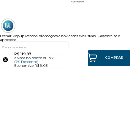
Fechar Popup
Receba promoções e novidades exclusivas.
Cadastre-se e
aproveite.
R$ 119,97
à vista no boleto ou pix
COMPRAR
(7% Desconto)
Economize
R$ 9,03
Endereço:
Concordo com os
Termos de uso
e
Politica de Privacidade
e aceito receber e-
mails com novidades e promoções.
Cadastrar