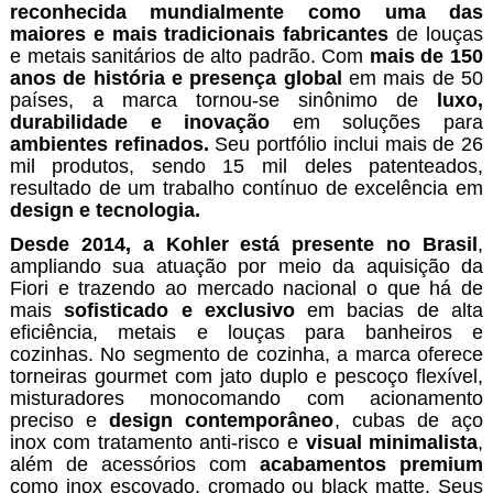
reconhecida mundialmente como uma das
maiores e mais tradicionais fabricantes
de louças
e metais sanitários de alto padrão. Com
mais de 150
anos de história e presença global
em mais de 50
países, a marca tornou-se sinônimo de
luxo,
durabilidade e inovação
em soluções para
ambientes refinados.
Seu portfólio inclui mais de 26
mil produtos, sendo 15 mil deles patenteados,
resultado de um trabalho contínuo de excelência em
design e tecnologia.
Desde 2014, a Kohler está presente no Brasil
,
ampliando sua atuação por meio da aquisição da
Fiori e trazendo ao mercado nacional o que há de
mais
sofisticado e exclusivo
em bacias de alta
eficiência, metais e louças para banheiros e
cozinhas. No segmento de cozinha, a marca oferece
torneiras gourmet com jato duplo e pescoço flexível,
misturadores monocomando com acionamento
preciso e
design contemporâneo
, cubas de aço
inox com tratamento anti-risco e
visual minimalista
,
além de acessórios com
acabamentos premium
como inox escovado, cromado ou black matte. Seus