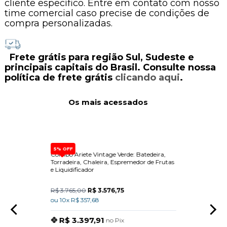
cliente específico. Entre em contato com nosso
time comercial caso precise de condições de
compra personalizadas.
Frete grátis para região Sul, Sudeste e
principais capitais do Brasil. Consulte nossa
política de frete grátis
clicando aqui
.
Os mais acessados
5% OFF
a Com
Combo Ariete Vintage Verde: Batedeira,
Dispen
Torradeira, Chaleira, Espremedor de Frutas
Built-
e Liquidificador
R$ 3.765,00
R$ 3.576,75
R$ 15
ou 10x R$ 357,68
ou 10x
R$ 3.397,91
R$
no Pix