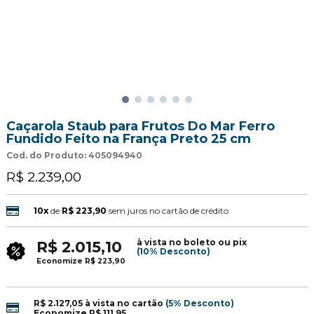
Caçarola Staub para Frutos Do Mar Ferro
Fundido Feito na França Preto 25 cm
Cod. do Produto: 405094940
R$ 2.239,00
10x
de
R$ 223,90
sem juros no cartão de crédito
à vista no boleto ou pix
R$ 2.015,10
(10% Desconto)
Economize
R$ 223,90
R$ 2.127,05
à vista no cartão
(5% Desconto)
Economize
R$ 111,95