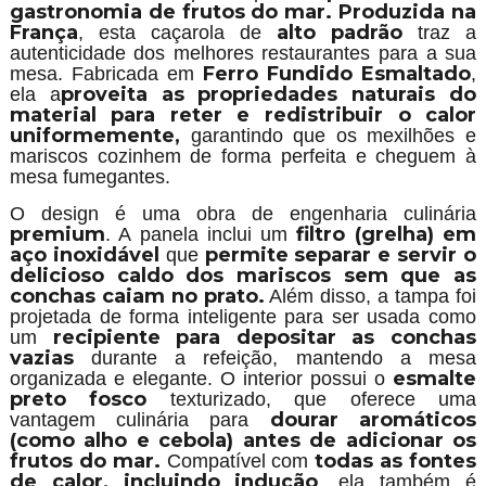
gastronomia de frutos do mar.
Produzida na
França
alto padrão
, esta caçarola de
traz a
autenticidade dos melhores restaurantes para a sua
Ferro Fundido Esmaltado
mesa. Fabricada em
,
proveita as propriedades naturais do
ela a
material para reter e redistribuir o calor
uniformemente,
garantindo que os mexilhões e
mariscos cozinhem de forma perfeita e cheguem à
mesa fumegantes.
O design é uma obra de engenharia culinária
premium
filtro (grelha) em
. A panela inclui um
aço inoxidável
permite separar e servir o
que
delicioso caldo dos mariscos sem que as
conchas caiam no prato.
Além disso, a tampa foi
projetada de forma inteligente para ser usada como
recipiente para depositar as conchas
um
vazias
durante a refeição, mantendo a mesa
esmalte
organizada e elegante. O interior possui o
preto fosco
texturizado, que oferece uma
dourar aromáticos
vantagem culinária para
(como alho e cebola) antes de adicionar os
frutos do mar.
todas as fontes
Compatível com
de calor, incluindo indução
, ela também é