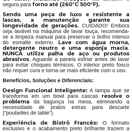
forno até (260°C 500°F).
segura para
Sendo uma peça de luxo e resistente a
lascas, a manutenção garante sua
longevidade de gerações.
CUIDADO! Embora
seja lavável na máquina de lavar louça, recomenda-
se a limpeza manual para preservar o brilho intenso
Lave com água morna,
do esmalte externo.
detergente neutro e uma
esponja macia
.
NUNCA utilize palha de aço
ou produtos
abrasivos
. Aguarde a panela esfriar antes de lavar
para evitar choques térmicos. O interior preto fosco
não requer cura e torna-se mais eficiente com o uso.
Benefícios, Soluções e Diferenciais:
Design Funcional Inteligente:
A tampa que se
resolve o
transforma em um bowl para cascas
problema
da bagunça na mesa, eliminando a
necessidade de pratos extras para descarte
("poubelles de table").
Experiência de Bistrô Francês:
O formato
exclusivo e o acabamento preto brilhante trazem a