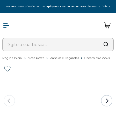
5% OFF
na sua primeira compra.
Aplique o CUPOM INOXLON5%
direto no carrinho.
x
Página Inicial
Mesa Posta
Panelas e Caçarolas
Caçarolas e Woks