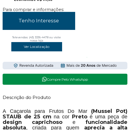
Para comprar e informações:
Tenho Interesse
Televendas: (43) 3336-4478 ou visite
nossa loja
Ver Localização
Compre Pelo WhatsApp
Descrição do Produto
(Mussel Pot)
A Caçarola para Frutos Do Mar
STAUB de 25 cm
Preto
na cor
é uma peça de
design caprichoso
funcionalidade
e
absoluta
aprecia a alta
, criada para quem