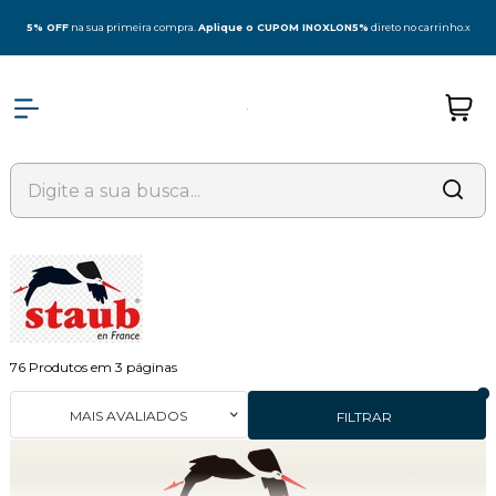
5% OFF
na sua primeira compra.
Aplique o CUPOM INOXLON5%
direto no carrinho.
x
76
Produtos em
3
páginas
MAIS AVALIADOS
FILTRAR