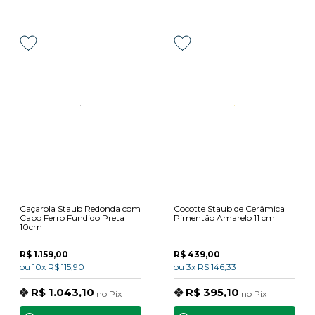
Caçarola Staub Redonda com
Cocotte Staub de Cerâmica
Cabo Ferro Fundido Preta
Pimentão Amarelo 11 cm
10cm
R$ 1.159,00
R$ 439,00
ou
10x
R$ 115,90
ou
3x
R$ 146,33
R$ 1.043,10
R$ 395,10
no
Pix
no
Pix