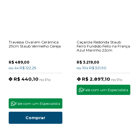
Travessa Oval em Cerâmica
Caçarola Redonda Staub
29cm Staub Vermelho Cereja
Ferro Fundido Feito na França
Azul Marinho 22cm
R$ 489,00
R$ 3.219,00
ou
4x
R$ 122,25
ou
10x
R$ 321,90
R$ 440,10
R$ 2.897,10
no
Pix
no
Pix
Fale com um Especialista
Fale com um Especialista
Comprar