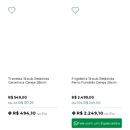
Travessa Staub Redonda
Frigideira Staub Redonda
Ceramica Cereja 28cm
Ferro Fundido Cereja 26cm
R$ 549,00
R$ 2.499,00
ou
4x
R$ 137,25
ou
10x
R$ 249,90
R$ 494,10
R$ 2.249,10
no
Pix
no
Pix
Fale com um Especialista