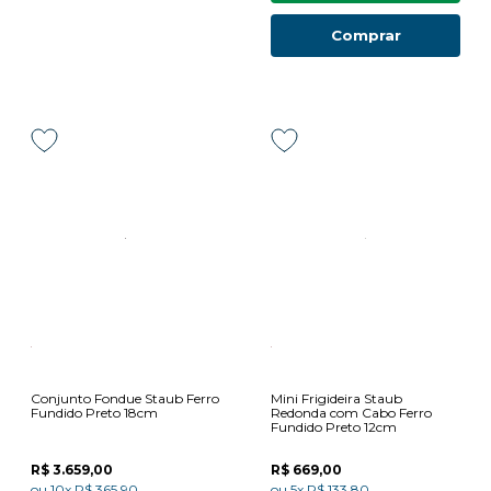
Comprar
Conjunto Fondue Staub Ferro
Mini Frigideira Staub
Fundido Preto 18cm
Redonda com Cabo Ferro
Fundido Preto 12cm
R$ 3.659,00
R$ 669,00
ou
10x
R$ 365,90
ou
5x
R$ 133,80