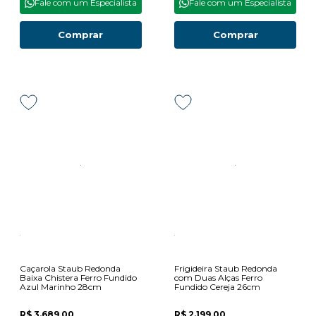
Fale com um Especialista
Fale com um Especialista
Comprar
Comprar
Caçarola Staub Redonda
Frigideira Staub Redonda
Baixa Chistera Ferro Fundido
com Duas Alças Ferro
Azul Marinho 28cm
Fundido Cereja 26cm
R$ 3.689,00
R$ 2.199,00