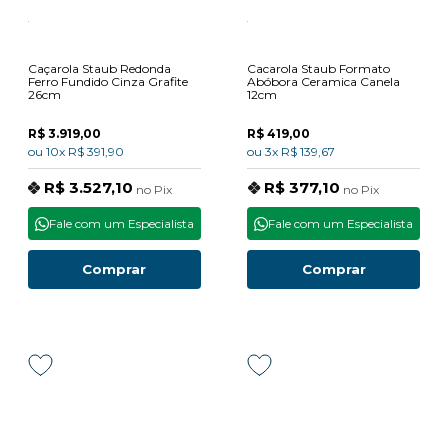
Caçarola Staub Redonda
Cacarola Staub Formato
Ferro Fundido Cinza Grafite
Abóbora Ceramica Canela
26cm
12cm
R$ 3.919,00
R$ 419,00
ou
10x
R$ 391,90
ou
3x
R$ 139,67
R$ 3.527,10
R$ 377,10
no
Pix
no
Pix
Fale com um Especialista
Fale com um Especialista
Comprar
Comprar