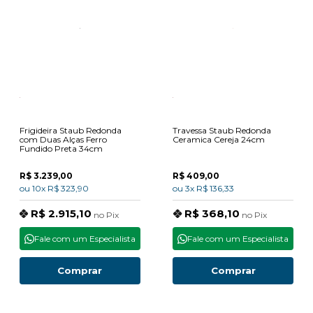
Frigideira Staub Redonda
Travessa Staub Redonda
com Duas Alças Ferro
Ceramica Cereja 24cm
Fundido Preta 34cm
R$ 3.239,00
R$ 409,00
ou
10x
R$ 323,90
ou
3x
R$ 136,33
R$ 2.915,10
R$ 368,10
no
Pix
no
Pix
Fale com um Especialista
Fale com um Especialista
Comprar
Comprar