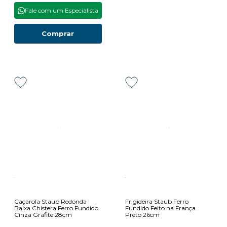
Fale com um Especialista
Comprar
Caçarola Staub Redonda
Frigideira Staub Ferro
Baixa Chistera Ferro Fundido
Fundido Feito na França
Cinza Grafite 28cm
Preto 26cm