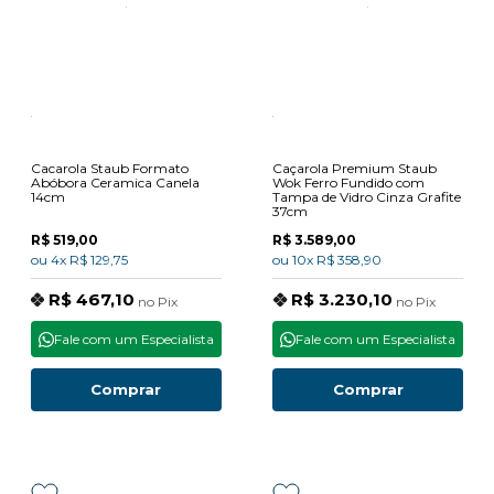
Cacarola Staub Formato
Caçarola Premium Staub
Abóbora Ceramica Canela
Wok Ferro Fundido com
14cm
Tampa de Vidro Cinza Grafite
37cm
R$ 519,00
R$ 3.589,00
ou
4x
R$ 129,75
ou
10x
R$ 358,90
R$ 467,10
R$ 3.230,10
no
Pix
no
Pix
Fale com um Especialista
Fale com um Especialista
Comprar
Comprar