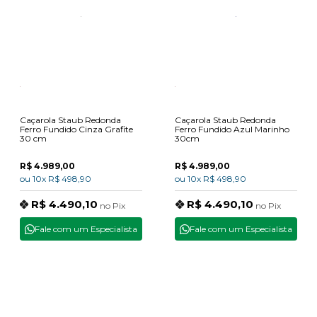
Caçarola Staub Redonda
Caçarola Staub Redonda
Ferro Fundido Cinza Grafite
Ferro Fundido Azul Marinho
30 cm
30cm
R$ 4.989,00
R$ 4.989,00
ou
10x
R$ 498,90
ou
10x
R$ 498,90
R$ 4.490,10
R$ 4.490,10
no
Pix
no
Pix
Fale com um Especialista
Fale com um Especialista