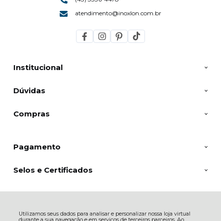
atendimento@inoxlon.com.br
Institucional
Dúvidas
Compras
Pagamento
Selos e Certificados
Inoxlon, Av. Aminthas de Barros - 544 - Showroom - Jd Ipanema - 86015-
Utilizamos seus dados para analisar e personalizar nossa loja virtual
220 - Londrina - PR
durante a sua navegação e em serviços de terceiros parceiros. Ao