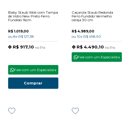
Baby Staub Wok com Tampa
Caçarola Staub Redonda
de Vidro New Preto Ferro
Ferro Fundido Vermelho
Fundido 16cm
cereja 30 cm
R$ 1.019,00
R$ 4.989,00
ou
8x
R$ 127,38
ou
10x
R$ 498,90
R$ 917,10
R$ 4.490,10
no
Pix
no
Pix
Fale com um Especialista
Fale com um Especialista
Comprar