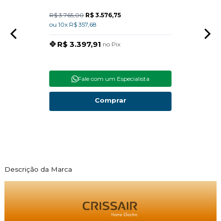
R$ 3.765,00
R$ 3.576,75
R$ 15
ou 10x R$ 357,68
ou 10x
R$ 3.397,91
R$
no Pix
Fale com um Especialista
Comprar
Descrição da Marca