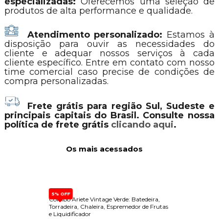
especializadas:
Oferecemos uma seleção de
produtos de alta performance e qualidade.
Atendimento personalizado:
Estamos à
disposição para ouvir as necessidades do
cliente e adequar nossos serviços à cada
cliente específico. Entre em contato com nosso
time comercial caso precise de condições de
compra personalizadas.
Frete grátis para região Sul, Sudeste e
principais capitais do Brasil. Consulte nossa
política de frete grátis
clicando aqui
.
Os mais acessados
5% OFF
e de
Combo Ariete Vintage Verde: Batedeira,
Dispen
e Forno
Torradeira, Chaleira, Espremedor de Frutas
Built-
e Liquidificador