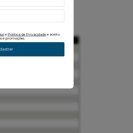
uso
e
Politica de Privacidade
e aceito
s e promoções.
dastrar