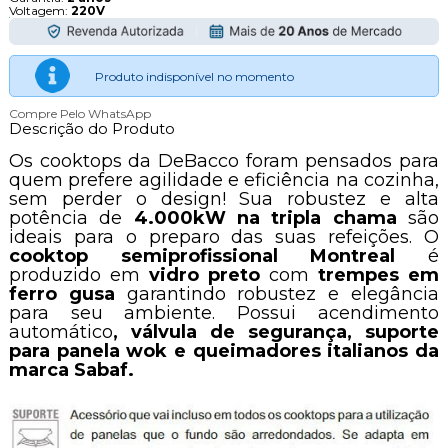
Voltagem:
220V
Produto indisponível no momento
Compre Pelo WhatsApp
Descrição do Produto
Os cooktops da DeBacco foram pensados para
quem prefere agilidade e eficiência na cozinha,
sem perder o design! Sua robustez e alta
potência de
4.000kW na tripla chama
são
ideais para o preparo das suas refeições.
O
cooktop semiprofissional Montreal
é
produzido em
vidro preto
com
trempes em
ferro gusa
garantindo robustez e elegância
para seu ambiente. Possui acendimento
automático
, válvula de segurança, suporte
para panela wok e queimadores italianos da
marca Sabaf.