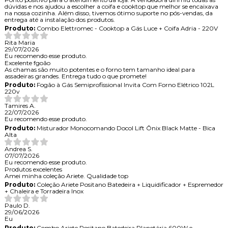
dúvidas e nos ajudou a escolher a coifa e cooktop que melhor se encaixava
na nossa cozinha. Além disso, tivemos ótimo suporte no pós-vendas, da
entrega até a instalação dos produtos.
Produto:
Combo Elettromec - Cooktop a Gás Luce + Coifa Adria - 220V
Rita Maria
29/07/2026
Eu recomendo esse produto.
Excelente fgoão
As chamas são muito potentes e o forno tem tamanho ideal para
assadeiras grandes. Entrega tudo o que promete!
Produto:
Fogão à Gás Semiprofissional Invita Com Forno Elétrico 102L
220v
Tamires A.
22/07/2026
Eu recomendo esse produto.
Produto:
Misturador Monocomando Docol Lift Ônix Black Matte - Bica
Alta
Andrea S.
07/07/2026
Eu recomendo esse produto.
Produtos excelentes
Amei minha coleção Ariete. Qualidade top
Produto:
Coleção Ariete Positano Batedeira + Liquidificador + Espremedor
+ Chaleira e Torradeira Inox
Paulo D.
29/06/2026
Eu
Produto:
Combo Ariete Positano Batedeira Planetária 600W e