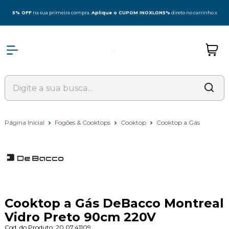
5% OFF
na sua primeira compra.
Aplique o CUPOM INOXLON5%
direto no carrinho.
x
Página Inicial
Fogões & Cooktops
Cooktop
Cooktop a Gás
Cooktop a Gás DeBacco Montreal
Vidro Preto 90cm 220V
Cod. do Produto: 20.07.41109