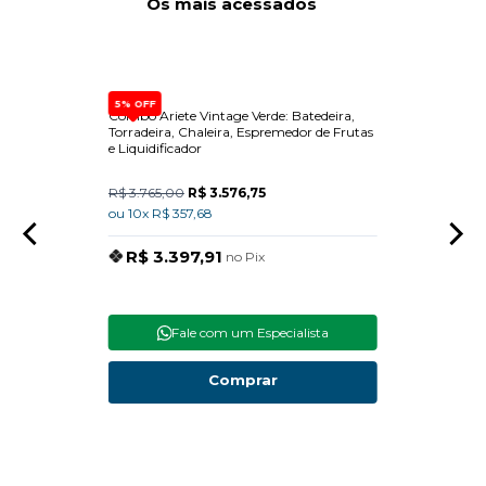
Os mais acessados
5% OFF
e de
Combo Ariete Vintage Verde: Batedeira,
Dispen
e Forno
Torradeira, Chaleira, Espremedor de Frutas
Built-
e Liquidificador
R$ 3.765,00
R$ 3.576,75
R$ 15
ou 10x R$ 357,68
ou 10x
R$ 3.397,91
R$
no Pix
Fale com um Especialista
Comprar