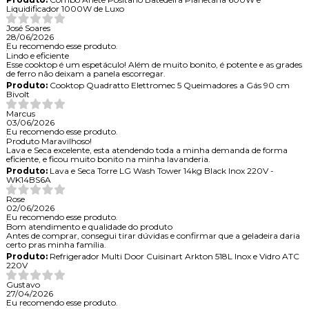
Liquidificador 1000W de Luxo
José Soares
28/06/2026
Eu recomendo esse produto.
Lindo e eficiente
Esse cooktop é um espetáculo! Além de muito bonito, é potente e as grades
de ferro não deixam a panela escorregar.
Produto:
Cooktop Quadratto Elettromec 5 Queimadores a Gás 90 cm
Bivolt
Marcus
03/06/2026
Eu recomendo esse produto.
Produto Maravilhoso!
Lava e Seca excelente, esta atendendo toda a minha demanda de forma
eficiente, e ficou muito bonito na minha lavanderia.
Produto:
Lava e Seca Torre LG Wash Tower 14kg Black Inox 220V -
WK14BS6A
Rose
02/06/2026
Eu recomendo esse produto.
Bom atendimento e qualidade do produto
Antes de comprar, consegui tirar dúvidas e confirmar que a geladeira daria
certo pras minha família.
Produto:
Refrigerador Multi Door Cuisinart Arkton 518L Inox e Vidro ATC
220V
Gustavo
27/04/2026
Eu recomendo esse produto.