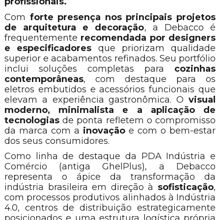
profissionais.
Com
forte presença nos principais projetos
de arquitetura e decoração
, a Debacco é
frequentemente
recomendada por designers
e especificadores
que priorizam qualidade
superior e acabamentos refinados. Seu portfólio
inclui soluções completas para
cozinhas
contemporâneas
, com destaque para os
eletros embutidos e acessórios funcionais que
elevam a experiência gastronômica. O
visual
moderno, minimalista e a aplicação de
tecnologias
de ponta refletem o compromisso
da marca com a
inovação
e com o bem-estar
dos seus consumidores.
Como linha de destaque da PDA Indústria e
Comércio (antiga GhelPlus), a Debacco
representa o ápice da transformação da
indústria brasileira em direção à
sofisticação
,
com processos produtivos alinhados à Indústria
4.0, centros de distribuição estrategicamente
posicionados e uma estrutura logística própria