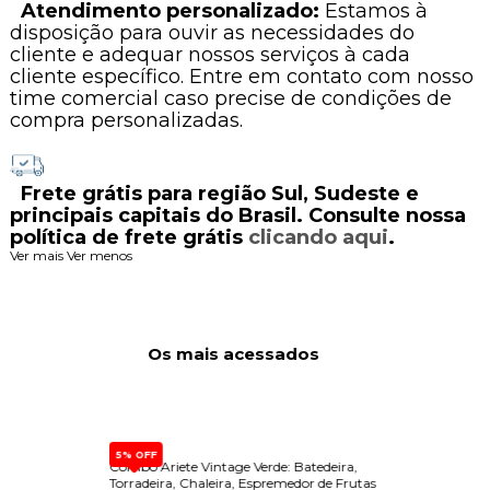
Atendimento personalizado:
Estamos à
disposição para ouvir as necessidades do
cliente e adequar nossos serviços à cada
cliente específico. Entre em contato com nosso
time comercial caso precise de condições de
compra personalizadas.
Frete grátis para região Sul, Sudeste e
principais capitais do Brasil. Consulte nossa
política de frete grátis
clicando aqui
.
Ver mais
Ver menos
Os mais acessados
5% OFF
Combo Ariete Vintage Verde: Batedeira,
Dispen
3L 220v
Torradeira, Chaleira, Espremedor de Frutas
Built-