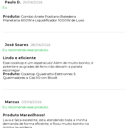
Paulo D.
29/06/2026
Eu
Produto:
Combo Ariete Positano Batedeira
Planetária 600W e Liquidificador 1000W de Luxo
José Soares
28/06/2026
Eu recomendo esse produto.
Lindo e eficiente
Esse cooktop é um espetáculo! Além de muito bonito, é
potente e as grades de ferro não deixam a panela
escorregar.
Produto:
Cooktop Quadratto Elettromec 5
Queimadores a Gás 90 cm Bivolt
Marcus
03/06/2026
Eu recomendo esse produto.
Produto Maravilhoso!
Lava e Seca excelente, esta atendendo toda a minha
demanda de forma eficiente, e ficou muito bonito na
minha lavanderia.