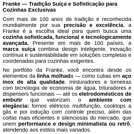
Franke — Tradição Suíça e Sofisticação para
Cozinhas Exclusivas
Com mais de 100 anos de tradição e reconhecida
mundialmente por sua
precisão e excelência
, a
Franke é a escolha ideal para quem busca uma
cozinha sofisticada, funcional e tecnologicamente
avançada.
Presente em mais de 100 países, a
marca suíça
combina design inteligente, inovação
contínua e sustentabilidade em soluções completas e
coordenadas para cozinhas exigentes.
No portfólio da Franke, você encontra desde os
elementos da
linha molhad
a — como cubas em
aço
inox de alta qualidade
, misturadores e torneiras
com tecnologia de economia de água, trituradores e
dispensers funcionais — até os
eletrodomésticos de
embutir
que valorizam o
ambiente com
elegância:
fornos elétricos multifunção, cooktops a
gás e por indução com controle preciso, além das
coifas mais eficientes e silenciosas do mercado, que
unem
performance e design
minimalista
ou retrô
,
atendendo aos estilos mais variados.