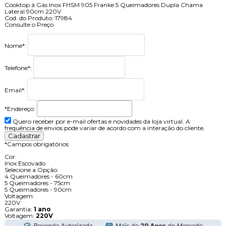
Cooktop à Gás Inox FHSM 905 Franke 5 Queimadores Dupla Chama
Lateral 90cm 220V
Cod. do Produto: 17984
Consulte o Preço
Nome
*
:
Telefone
*
:
Email
*
:
*Endereço:
Quero receber por e-mail ofertas e novidades da loja virtual. A
frequência de envios pode variar de acordo com a interação do cliente.
*
Campos obrigatórios
Cor:
Inox Escovado
Selecione a Opção:
4 Queimadores - 60cm
5 Queimadores - 75cm
5 Queimadores - 90cm
Voltagem:
220V
Garantia:
1 ano
Voltagem:
220V