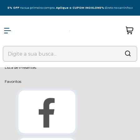
Olá Visitante!
Acesse sua conta e pedidos
5% OFF
na sua primeira compra.
Aplique o CUPOM INOXLON5%
direto no carrinho.
x
Página Inicial
Quem Somos
Como Comprar
Fale Conosco
Lista de Presentes
Favoritos