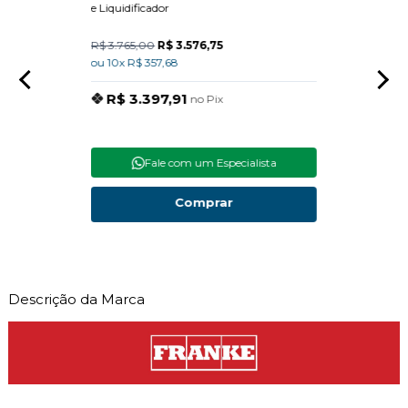
e Liquidificador
R$ 3.765,00
R$ 3.576,75
R$ 15
ou 10x R$ 357,68
ou 10x
R$ 3.397,91
R$
no Pix
Fale com um Especialista
Comprar
Descrição da Marca