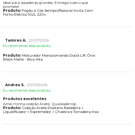
ideal para assadeiras grandes. Entrega tudo o que
promete!
Produto:
Fogão à Gás Semiprofissional Invita Com
Forno Elétrico 102L 220v
Tamires A.
22/07/2026
Eu recomendo esse produto.
Produto:
Misturador Monocomando Docol Lift Ônix
Black Matte - Bica Alta
Andrea S.
07/07/2026
Eu recomendo esse produto.
Produtos excelentes
Amei minha coleção Ariete. Qualidade top
Produto:
Coleção Ariete Positano Batedeira +
Liquidificador + Espremedor + Chaleira e Torradeira Inox