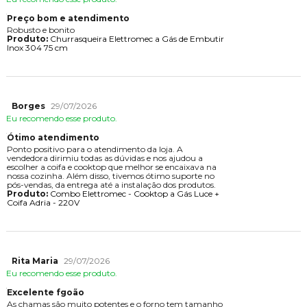
Preço bom e atendimento
Robusto e bonito
Produto:
Churrasqueira Elettromec a Gás de Embutir
Inox 304 75 cm
Borges
29/07/2026
Eu recomendo esse produto.
Ótimo atendimento
Ponto positivo para o atendimento da loja. A
vendedora dirimiu todas as dúvidas e nos ajudou a
escolher a coifa e cooktop que melhor se encaixava na
nossa cozinha. Além disso, tivemos ótimo suporte no
pós-vendas, da entrega até a instalação dos produtos.
Produto:
Combo Elettromec - Cooktop a Gás Luce +
Coifa Adria - 220V
Rita Maria
29/07/2026
Eu recomendo esse produto.
Excelente fgoão
As chamas são muito potentes e o forno tem tamanho