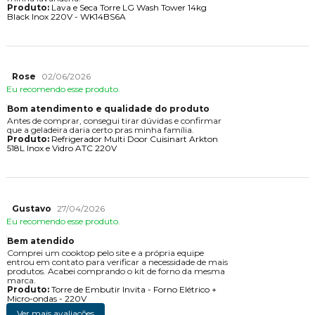
Produto:
Lava e Seca Torre LG Wash Tower 14kg
Black Inox 220V - WK14BS6A
Rose
02/06/2026
Eu recomendo esse produto.
Bom atendimento e qualidade do produto
Antes de comprar, consegui tirar dúvidas e confirmar
que a geladeira daria certo pras minha família.
Produto:
Refrigerador Multi Door Cuisinart Arkton
518L Inox e Vidro ATC 220V
Gustavo
27/04/2026
Eu recomendo esse produto.
Bem atendido
Comprei um cooktop pelo site e a própria equipe
entrou em contato para verificar a necessidade de mais
produtos. Acabei comprando o kit de forno da mesma
marca.
Produto:
Torre de Embutir Invita - Forno Elétrico +
Micro-ondas - 220V
Ver mais avaliações