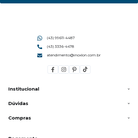
e sofisticação. Explore a nossa coleção e descubra o
sabor que só o ferro fundido de
alto padrão
pode
extrair.
(43) 99611-4487
(43) 3336-4478
atendimento@inoxlon.com.br
Institucional
Dúvidas
Compras