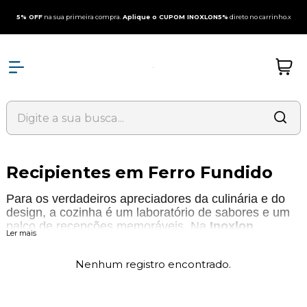
5% OFF
na sua primeira compra.
Aplique o CUPOM INOXLON5%
direto no carrinho.
x
Recipientes em Ferro Fundido
Para os verdadeiros apreciadores da culinária e do
design, a cozinha é um laboratório de sabores e um
palco de recepções memoráveis. Na
Inoxlon
,
Ler mais
sabemos que o segredo de um prato perfeito reside
tanto na habilidade do chef quanto na excelência dos
Nenhum registro encontrado.
seus utensílios. Por isso, nossa curadoria de
luxo
apresenta a linha de
Recipientes e Panelas em
Ferro Fundido
, assinada pela icônica marca