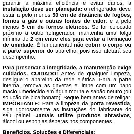
garantir a máxima eficiência e evitar danos, a
instalação deve ser planejada:
o refrigerador deve
estar a pelo menos
50 cm de distância de fogões,
fornos a gás e outras fontes de calor
, e a pelo
menos
5 cm de fornos elétricos
. Se for colocado
próximo a outro refrigerador, mantenha uma folga
mínima de
2 cm entre eles para evitar a formação
de umidade
. É fundamental
não cobrir o corpo ou
a parte superior
do aparelho, pois isso afetará seu
desempenho.
Para preservar a integridade, a manutenção exige
cuidados.
CUIDADO!
Antes de qualquer limpeza,
desligue o aparelho da rede elétrica. Para a parte
interna, remova as gavetas e limpe com um pano
macio umedecido em água morna e sabão neutro (ou
solução de bicarbonato). Seque bem antes de religar.
IMPORTANTE:
Para a limpeza da
porta revestida
,
siga rigorosamente as instruções do fabricante do
seu painel.
Jamais utilize produtos abrasivos
,
álcool ou esponjas ásperas nos componentes.
Benefícios, Soluções e Diferenciais: