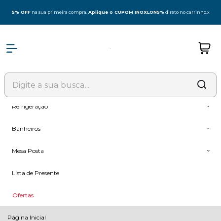
Olá Visitante!
Acesse sua conta e pedidos
5% OFF
na sua primeira compra.
Aplique o CUPOM INOXLON5%
direto no carrinho.
x
Todas as Categorias
Coifas
Fogões & Cooktop
Forno + Microondas
Refrigeração
Banheiros
Mesa Posta
Lista de Presente
Ofertas
Página Inicial