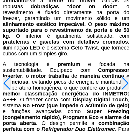
alinhando-se à frente do móvel
. Graças às
robustas
dobradiças "door on door"
, o
revestimento é fixado diretamente na porta do
freezer, garantindo um movimento sólido e um
alinhamento estético impecável.
O
peso máximo
suportado para o revestimento da porta é de 50
kg
. O interior é igualmente sofisticado, com
prateleiras e gavetas com
detalhes cromados
,
iluminação LED e o sistema
Gelo Twist
, que fornece
cubos com um simples giro.
A tecnologia é
premium
e focada na
sustentabilidade. Equipado com
Compressor
Inverter
, o
motor trabalha
de
maneira contínua e
silenciosa
, evitando picos de energia e mantendo a
temperatura homogênea, o que confere ao produto a
melhor classificação energética do INMETRO:
A+++
. O freezer conta com
Display Digital Touch
,
sistema
No Frost
(que impede o acúmulo de gelo)
e funções avançadas como
Super Freezing
(congelamento rápido)
,
Programa Eco
e
alarme de
porta aberta
. O design permite a
combinação
perfeita com o
Refrigerador Duo Elettromec
. Para