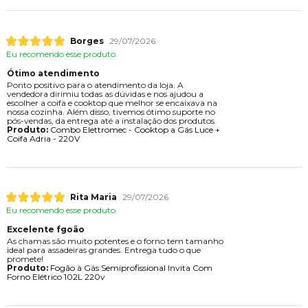
Borges
29/07/2026
Eu recomendo esse produto.
Ótimo atendimento
Ponto positivo para o atendimento da loja. A
vendedora dirimiu todas as dúvidas e nos ajudou a
escolher a coifa e cooktop que melhor se encaixava na
nossa cozinha. Além disso, tivemos ótimo suporte no
pós-vendas, da entrega até a instalação dos produtos.
Produto:
Combo Elettromec - Cooktop a Gás Luce +
Coifa Adria - 220V
Rita Maria
29/07/2026
Eu recomendo esse produto.
Excelente fgoão
As chamas são muito potentes e o forno tem tamanho
ideal para assadeiras grandes. Entrega tudo o que
promete!
Produto:
Fogão à Gás Semiprofissional Invita Com
Forno Elétrico 102L 220v