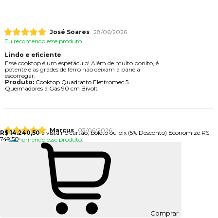
José Soares
28/06/2026
Eu recomendo esse produto.
Lindo e eficiente
Esse cooktop é um espetáculo! Além de muito bonito, é
potente e as grades de ferro não deixam a panela
escorregar.
Produto:
Cooktop Quadratto Elettromec 5
Queimadores a Gás 90 cm Bivolt
Marcus
03/06/2026
R$ 14.240,50
à vista no cartão, boleto ou pix
(5% Desconto)
Economize
R$
749,50
Eu recomendo esse produto.
Produto Maravilhoso!
Lava e Seca excelente, esta atendendo toda a minha
demanda de forma eficiente, e ficou muito bonito na
minha lavanderia.
Produto:
Lava e Seca Torre LG Wash Tower 14kg
Black Inox 220V - WK14BS6A
Comprar