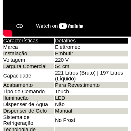
Características
Detalhes
Marca
Elettromec
Instalação
Embutir
Voltagem
220 V
Largura Comercial
54 cm
221 Litros (Bruto) | 197 Litros
Capacidade
(Líquido)
Acabamento
Para Revestimento
Tipo do Comando
Touch
Iluminação
LED
Dispenser de Água
Não
Dispenser de Gelo
Manual
Sistema de
No Frost
Refrigeração
Tecnologia de