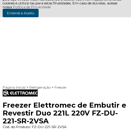
cookies e utilizá-las para estas finalidades. Em caso de dúvidas, acesse
nossa
Política de Privacidade
Entendi e Aceito
Página Inicial
>
Refrigeração
>
Freezer
Freezer Elettromec de Embutir e
Revestir Duo 221L 220V FZ-DU-
221-SR-2VSA
Cod. do Produto: FZ-DU-221-SR-2VSA