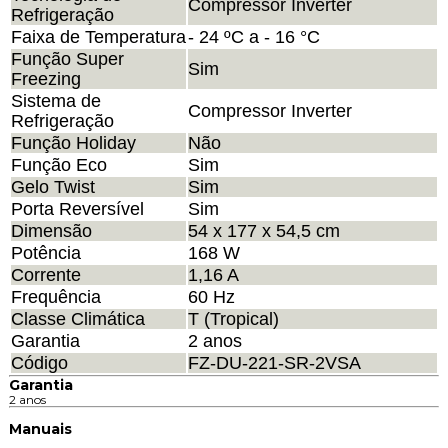
Compressor Inverter
Refrigeração
Faixa de Temperatura
- 24 ºC a - 16 °C
Função Super
Sim
Freezing
Sistema de
Compressor Inverter
Refrigeração
Função Holiday
Não
Função Eco
Sim
Gelo Twist
Sim
Porta Reversível
Sim
Dimensão
54 x 177 x 54,5 cm
Potência
168 W
Corrente
1,16 A
Frequência
60 Hz
Classe Climática
T (Tropical)
Garantia
2 anos
Código
FZ-DU-221-SR-2VSA
Garantia
2 anos
Manuais