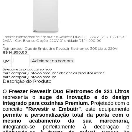
Freezer Elettromec de Embutir e Revestir Duo 221L 220V FZ-DU-221-SR-
2VSA -
Cor:
Branco
Opção:
220V
01 unidade
R$ 14.990,00
+
Refrigerador Duo de Embutir e Revestir Elettromec 303 Litros 220V
R$ 14.990,00
Adicionar na compra
Qtd:
Selecione os produtos ao lado
para comprar junto do produto
Selecione os produtos acima
para comprar junto do produto
Descrição do Produto
O
Freezer Revestir Duo Elettromec de 221 Litros
representa o
auge da inovação e do design
integrado para cozinhas Premium
. Projetado com o
conceito
"Revestir e Embutir"
, este equipamento
permite a personalização total da porta com o
mesmo acabamento da sua marcenaria,
integrando-se perfeitamente à decoração e