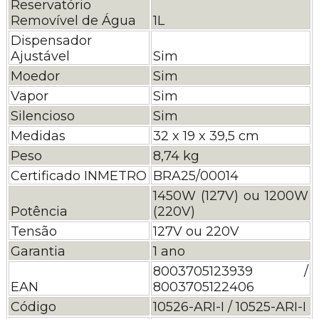
Reservatório
Removível de Água
1L
Dispensador
Ajustável
Sim
Moedor
Sim
Vapor
Sim
Silencioso
Sim
Medidas
32 x 19 x 39,5 cm
Peso
8,74 kg
Certificado INMETRO
BRA25/00014
1450W (127V) ou 1200W
Potência
(220V)
Tensão
127V ou 220V
Garantia
1 ano
8003705123939 /
EAN
8003705122406
Código
10526-ARI-I / 10525-ARI-I