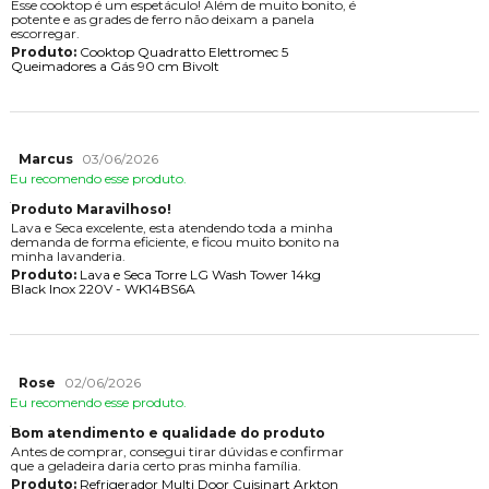
Esse cooktop é um espetáculo! Além de muito bonito, é
potente e as grades de ferro não deixam a panela
escorregar.
Produto:
Cooktop Quadratto Elettromec 5
Queimadores a Gás 90 cm Bivolt
Marcus
03/06/2026
Eu recomendo esse produto.
Produto Maravilhoso!
Lava e Seca excelente, esta atendendo toda a minha
demanda de forma eficiente, e ficou muito bonito na
minha lavanderia.
Produto:
Lava e Seca Torre LG Wash Tower 14kg
Black Inox 220V - WK14BS6A
Rose
02/06/2026
Eu recomendo esse produto.
Bom atendimento e qualidade do produto
Antes de comprar, consegui tirar dúvidas e confirmar
que a geladeira daria certo pras minha família.
Produto:
Refrigerador Multi Door Cuisinart Arkton