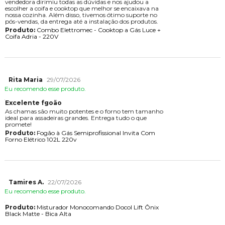
vendedora dirimiu todas as dúvidas e nos ajudou a
escolher a coifa e cooktop que melhor se encaixava na
nossa cozinha. Além disso, tivemos ótimo suporte no
pós-vendas, da entrega até a instalação dos produtos.
Produto:
Combo Elettromec - Cooktop a Gás Luce +
Coifa Adria - 220V
Rita Maria
29/07/2026
Eu recomendo esse produto.
Excelente fgoão
As chamas são muito potentes e o forno tem tamanho
ideal para assadeiras grandes. Entrega tudo o que
promete!
Produto:
Fogão à Gás Semiprofissional Invita Com
Forno Elétrico 102L 220v
Tamires A.
22/07/2026
Eu recomendo esse produto.
Produto:
Misturador Monocomando Docol Lift Ônix
Black Matte - Bica Alta