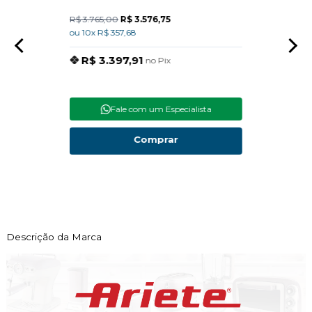
R$ 3.765,00
R$ 3.576,75
R$ 15
ou 10x R$ 357,68
ou 10x
R$ 3.397,91
R$
no Pix
Fale com um Especialista
Comprar
Descrição da Marca