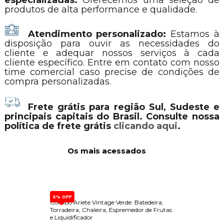
especializadas:
Oferecemos uma seleção de
produtos de alta performance e qualidade.
Atendimento personalizado:
Estamos à
disposição para ouvir as necessidades do
cliente e adequar nossos serviços à cada
cliente específico. Entre em contato com nosso
time comercial caso precise de condições de
compra personalizadas.
Frete grátis para região Sul, Sudeste e
principais capitais do Brasil. Consulte nossa
política de frete grátis
clicando aqui
.
Os mais acessados
5% OFF
a Com
Combo Ariete Vintage Verde: Batedeira,
Dispen
Torradeira, Chaleira, Espremedor de Frutas
Built-
e Liquidificador