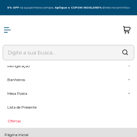
Olá Visitante!
Acesse sua conta e pedidos
5% OFF
na sua primeira compra.
Aplique o CUPOM INOXLON5%
direto no carrinho.
x
Todas as Categorias
Coifas
Fogões & Cooktop
Forno + Microondas
Refrigeração
Banheiros
Mesa Posta
Lista de Presente
Ofertas
Página Inicial