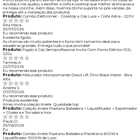
dúvidas e nos ajudou a escolher a coifa e cooktop que melhor se encaixava
na nossa cozinha. Além disso, tivemos ótimo suporte no pós-vendas, da
entrega até a instalação dos produtos.
Produto:
Combo Elettromec - Cooktop a Gás Luce + Coifa Adria - 220V
Rita Maria
29/07/2026
Eu recomendo esse produto.
Excelente fgoão
As chamas são muito potentes e o forno tem tamanho ideal para
assadeiras grandes. Entrega tudo o que promete!
Produto:
Fogão à Gás Semiprofissional Invita Com Forno Elétrico 102L
220v
Tamires A.
22/07/2026
Eu recomendo esse produto.
Produto:
Misturador Monocomando Docol Lift Ônix Black Matte - Bica
Alta
Andrea S.
07/07/2026
Eu recomendo esse produto.
Produtos excelentes
Amei minha coleção Ariete. Qualidade top
Produto:
Coleção Ariete Positano Batedeira + Liquidificador + Espremedor
+ Chaleira e Torradeira Inox
Paulo D.
29/06/2026
Eu
Produto:
Combo Ariete Positano Batedeira Planetária 600W e
Liquidificador 1000W de Luxo