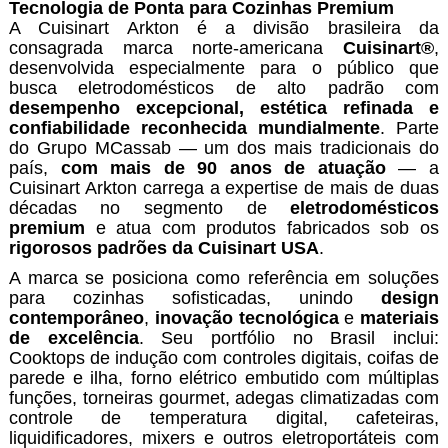
Tecnologia de Ponta para Cozinhas Premium
A Cuisinart Arkton é a divisão brasileira da
consagrada marca norte-americana
Cuisinart®
,
desenvolvida especialmente para o público que
busca eletrodomésticos de alto padrão com
desempenho excepcional, estética refinada e
confiabilidade reconhecida mundialmente
. Parte
do Grupo MCassab — um dos mais tradicionais do
país,
com mais de 90 anos de atuação
— a
Cuisinart Arkton carrega a expertise de mais de duas
décadas no segmento de
eletrodomésticos
premium
e atua com produtos fabricados sob os
rigorosos padrões da
Cuisinart USA
.
A marca se posiciona como referência em soluções
para cozinhas sofisticadas, unindo
design
contemporâneo
,
inovação tecnológica
e
materiais
de excelência
. Seu portfólio no Brasil inclui:
Cooktops de indução com controles digitais, coifas de
parede e ilha, forno elétrico embutido com múltiplas
funções, torneiras gourmet, adegas climatizadas com
controle de temperatura digital, cafeteiras,
liquidificadores, mixers e outros eletroportáteis com