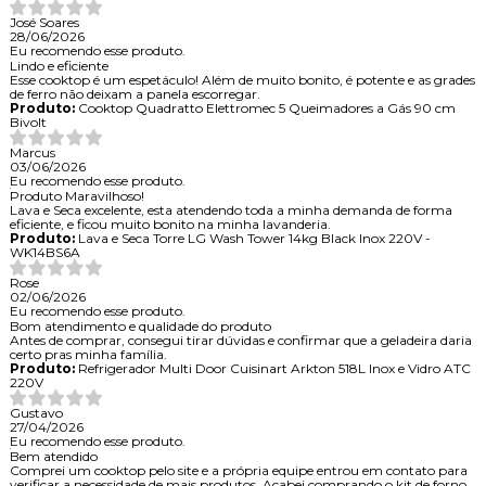
José Soares
28/06/2026
Eu recomendo esse produto.
Lindo e eficiente
Esse cooktop é um espetáculo! Além de muito bonito, é potente e as grades
de ferro não deixam a panela escorregar.
Produto:
Cooktop Quadratto Elettromec 5 Queimadores a Gás 90 cm
Bivolt
Marcus
03/06/2026
Eu recomendo esse produto.
Produto Maravilhoso!
Lava e Seca excelente, esta atendendo toda a minha demanda de forma
eficiente, e ficou muito bonito na minha lavanderia.
Produto:
Lava e Seca Torre LG Wash Tower 14kg Black Inox 220V -
WK14BS6A
Rose
02/06/2026
Eu recomendo esse produto.
Bom atendimento e qualidade do produto
Antes de comprar, consegui tirar dúvidas e confirmar que a geladeira daria
certo pras minha família.
Produto:
Refrigerador Multi Door Cuisinart Arkton 518L Inox e Vidro ATC
220V
Gustavo
27/04/2026
Eu recomendo esse produto.
Bem atendido
Comprei um cooktop pelo site e a própria equipe entrou em contato para
verificar a necessidade de mais produtos. Acabei comprando o kit de forno