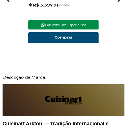
R$ 3.397,91
R$
no Pix
Fale com um Especialista
Comprar
Descrição da Marca
Cuisinart Arkton — Tradição Internacional e