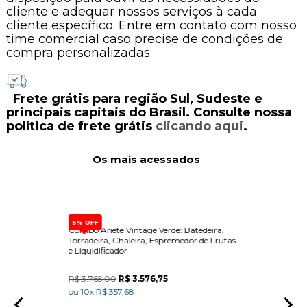
cliente e adequar nossos serviços à cada
cliente específico. Entre em contato com nosso
time comercial caso precise de condições de
compra personalizadas.
Frete grátis para região Sul, Sudeste e
principais capitais do Brasil. Consulte nossa
política de frete grátis
clicando aqui
.
Os mais acessados
5% OFF
e de
Combo Ariete Vintage Verde: Batedeira,
Dispen
e Forno
Torradeira, Chaleira, Espremedor de Frutas
Built-
e Liquidificador
R$ 3.765,00
R$ 3.576,75
R$ 15
ou 10x R$ 357,68
ou 10x