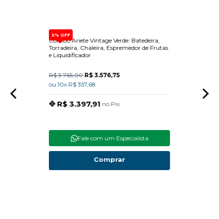
5% OFF
e de
Combo Ariete Vintage Verde: Batedeira,
Dispen
e Forno
Torradeira, Chaleira, Espremedor de Frutas
Built-
e Liquidificador
R$ 3.765,00
R$ 3.576,75
R$ 15
ou 10x R$ 357,68
ou 10x
R$ 3.397,91
R$
no Pix
Fale com um Especialista
Comprar