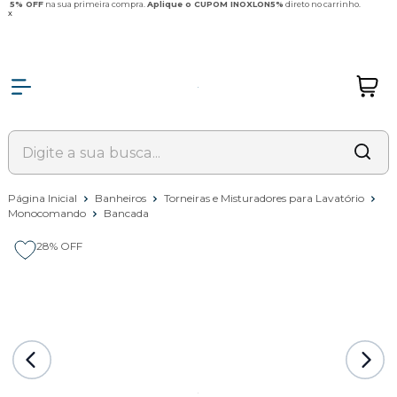
5% OFF
na sua primeira compra.
Aplique o CUPOM INOXLON5%
direto no carrinho.
x
Página Inicial
Banheiros
Torneiras e Misturadores para Lavatório
Monocomando
Bancada
28%
OFF