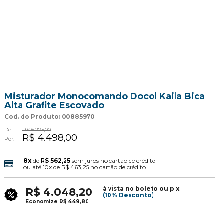
Misturador Monocomando Docol Kaila Bica
Alta Grafite Escovado
Cod. do Produto: 00885970
De:
R$ 6.275,00
R$ 4.498,00
Por:
8x
de
R$ 562,25
sem juros no cartão de crédito
ou até
10x
de
R$ 463,25
no cartão de crédito
à vista no boleto ou pix
R$ 4.048,20
(10% Desconto)
Economize
R$ 449,80